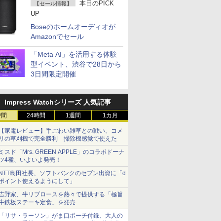
本日のPICK
【セール情報】
UP
Boseのホームオーディオが
Amazonでセール
「Meta AI」を活用する体験
型イベント、渋谷で28日から
3日間限定開催
Impress Watchシリーズ 人気記事
時間
24時間
1週間
1カ月
【家電レビュー】手ごわい雑草との戦い、コメ
リの草刈機で完全勝利 掃除機感覚で使えた
ミスド「Mrs. GREEN APPLE」のコラボドーナ
ツ4種、いよいよ発売！
NTT島田社長、ソフトバンクのセブン出資に「d
ポイント使えるようにして」
吉野家、牛リブロースを熱々で提供する「極旨
牛鉄板ステーキ定食」を発売
「リサ・ラーソン」がま口ポーチ付録、大人の