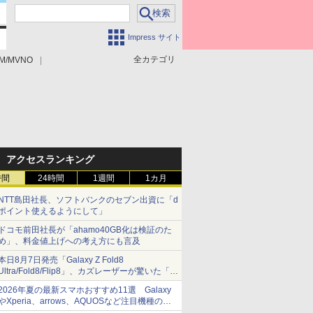
Impress サイト
全カテゴリ
M/MVNO
アクセスランキング
時間
24時間
1週間
1カ月
NTT島田社長、ソフトバンクのセブン出資に「d
ポイント使えるようにして」
ドコモ前田社長が「ahamo40GB化は検証のた
め」、料金値上げへの考え方にも言及
本日8月7日発売「Galaxy Z Fold8
Ultra/Fold8/Flip8」、カズレーザーが驚いた「そ
ば屋のメニュー並みの薄さ」
2026年夏の最新スマホおすすめ11選 Galaxy
やXperia、arrows、AQUOSなど注目機種の特
徴は