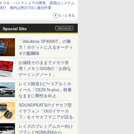
ドコモ・バイクシェアの障害、原因はシステム
移行 都内は明日7日に復旧作業
もっと見る
Special Site
「A&ultima SP4000T」の魅
力！ポケットに入るオーディ
オの醍醐味
お値段そのままでメモリ倍
増！メモリ32GBの「お得な
ゲーミングノート」
レイズ鍛造1ピースアルミホ
イール「CE28 N-plus」軽量
なままに剛性を向上
SOUNDPEATSのイヤカフ型
イヤフォン「UU2イヤーカ
フ」をイヤカフマニアが語る
レイズのプレミアムカー向け
ブランドHOMURAから