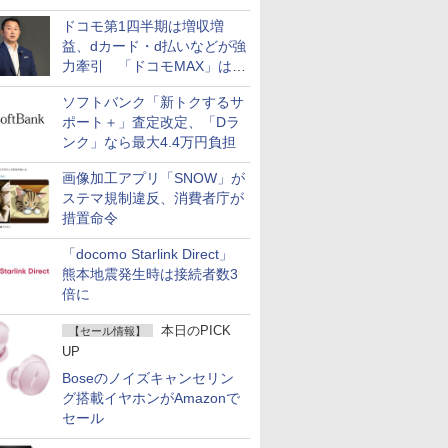
ドコモ第1四半期は増収増
益、dカード・d払いなどが強
力牽引 「ドコモMAX」は
400万契約突破
ソフトバンク「新トクするサ
ポート＋」査定改定、「Dラ
ンク」なら最大4.4万円負担
画像加工アプリ「SNOW」が
ステマ規制違反、消費者庁が
措置命令
「docomo Starlink Direct」
熊本地震発生時は接続者数3
倍に
本日のPICK
【セール情報】
UP
Boseのノイズキャンセリン
グ搭載イヤホンがAmazonで
セール