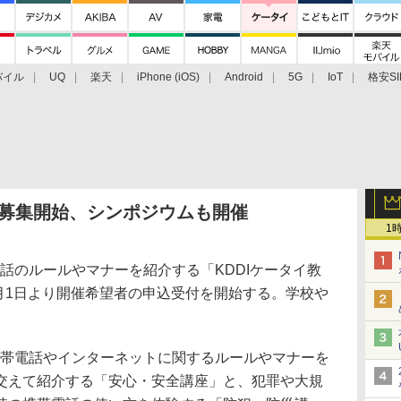
バイル
UQ
楽天
iPhone (iOS)
Android
5G
IoT
格安SI
アクセサリー
業界動向
法人向け
最新技術/その他
」募集開始、シンポジウムも開催
1
話のルールやマナーを紹介する「KDDIケータイ教
3月1日より開催希望者の申込受付を開始する。学校や
携帯電話やインターネットに関するルールやマナーを
交えて紹介する「安心・安全講座」と、犯罪や大規