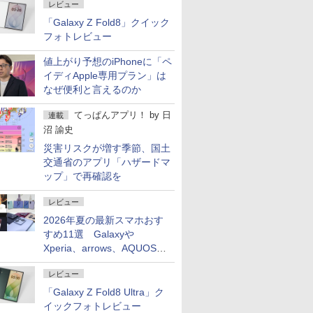
レビュー
「Galaxy Z Fold8」クイック
フォトレビュー
値上がり予想のiPhoneに「ペ
イディApple専用プラン」は
なぜ便利と言えるのか
てっぱんアプリ！
by
日
連載
沼 諭史
災害リスクが増す季節、国土
交通省のアプリ「ハザードマ
ップ」で再確認を
レビュー
2026年夏の最新スマホおす
すめ11選 Galaxyや
Xperia、arrows、AQUOSな
ど注目機種の特徴は
レビュー
「Galaxy Z Fold8 Ultra」ク
イックフォトレビュー