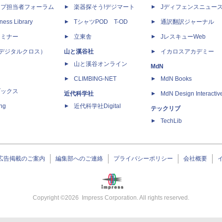
ップ担当者フォーラム
楽器探そう!デジマート
Jディフェンスニュー
ness Library
TシャツPOD T-OD
通訳翻訳ジャーナル
セミナー
立東舎
JレスキューWeb
 X（デジタルクロス）
山と溪谷社
イカロスアカデミー
山と溪谷オンライン
MdN
CLIMBING-NET
MdN Books
ブックス
近代科学社
MdN Design Interactiv
ing
近代科学社Digital
テックリブ
TechLib
広告掲載のご案内
編集部へのご連絡
プライバシーポリシー
会社概要
Copyright ©
2026
Impress Corporation. All rights reserved.