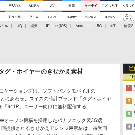
バイル
UQ
楽天
iPhone (iOS)
Android
5G
IoT
格安SI
アクセサリー
業界動向
法人向け
最新技術/その他
にタグ・ホイヤーのきせかえ素材
1
ニケーションズは、ソフトバンクモバイルの
ることにあわせ、スイスの時計ブランド「タグ・ホイヤ
「941P」ユーザー向けに無料配信する
のWオープン機構を採用したパナソニック製3G端
。今回提供されるきせかえアレンジ用素材は、待受画