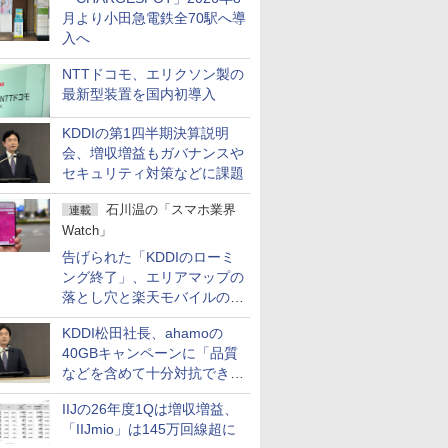
月より小田急電鉄全70駅へ導
入へ
NTTドコモ、エリクソン製の
最新型装置を国内初導入
KDDIの第1四半期決算説明
会、増収増益もガバナンスや
セキュリティ対策などに課題
石川温の「スマホ業界
連載
Watch」
告げられた「KDDIのローミ
ング終了」、エリアマップの
落とし穴と楽天モバイルの課
題
KDDI松田社長、ahamoの
40GBキャンペーンに「品質
などを含めて十分対抗でき
る」
IIJの26年度1Qは増収増益、
「IIJmio」は145万回線超に