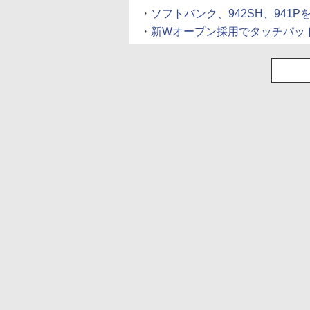
・
ソフトバンク、942SH、941P
・
新Wオープン採用でタッチパッド搭