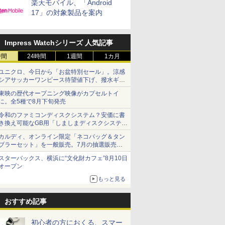
楽天モバイル、「Android
17」の対象製品を案内
Impress Watchシリーズ 人気記事
時間
24時間
1週間
1カ月
ユニクロ、今日から「お盆特別セール」。涼感
シアサッカーワンピース待望値下げ、撥水ギア
ショーツは1990円に
東映の歴代オープニング映像がカプセルトイ
に。全5種で8月下旬発売
令和のファミコンディスクシステム？安価に書
き換え可能なGB用「しましまディスクシステ
ム」
カルディ、オンライン限定「ネコバッグ＆タン
ブラーセット」を一般販売。7月の抽選販売の
当選無効分
スターバックス、横浜に“文化財カフェ”8月10日
オープン
もっと見る
おすすめ記事
初心者の方におくる、スマー