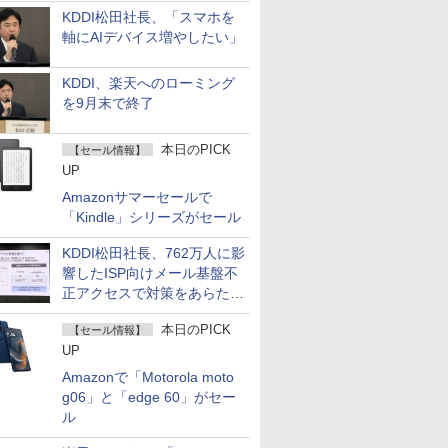
KDDI松田社長、「スマホを
軸にAIデバイス増やしたい」
KDDI、楽天へのローミング
を9月末で終了
本日のPICK
【セール情報】
UP
Amazonサマーセールで
「Kindle」シリーズがセール
KDDI松田社長、762万人に影
響したISP向けメール基盤不
正アクセスで対策をあらため
て説明
本日のPICK
【セール情報】
UP
Amazonで「Motorola moto
g06」と「edge 60」がセー
ル