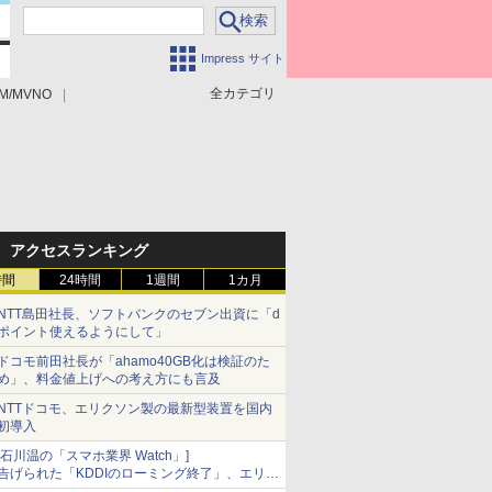
Impress サイト
全カテゴリ
M/MVNO
アクセスランキング
時間
24時間
1週間
1カ月
NTT島田社長、ソフトバンクのセブン出資に「d
ポイント使えるようにして」
ドコモ前田社長が「ahamo40GB化は検証のた
め」、料金値上げへの考え方にも言及
NTTドコモ、エリクソン製の最新型装置を国内
初導入
[石川温の「スマホ業界 Watch」]
告げられた「KDDIのローミング終了」、エリア
マップの落とし穴と楽天モバイルの課題