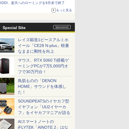
KDDI、楽天へのローミングを9月末で終了
もっと見る
Special Site
レイズ鍛造1ピースアルミホ
イール「CE28 N-plus」軽量
なままに剛性を向上
マウス、RTX 5060 Ti搭載ゲ
ーミングPCが7万5,000円オ
フで30万円台！
鳥肌ものの「DENON
HOME」サウンドを体感し
た！
SOUNDPEATSのイヤカフ型
イヤフォン「UU2イヤーカ
フ」をイヤカフマニアが語る
AIスマートノートの
iFLYTEK「AINOTE 2」はな