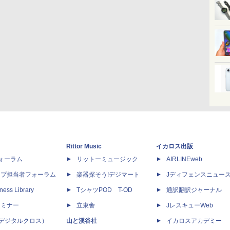
Rittor Music
イカロス出版
dフォーラム
リットーミュージック
AIRLINEweb
ップ担当者フォーラム
楽器探そう!デジマート
Jディフェンスニュー
ness Library
TシャツPOD T-OD
通訳翻訳ジャーナル
セミナー
立東舎
JレスキューWeb
 X（デジタルクロス）
山と溪谷社
イカロスアカデミー