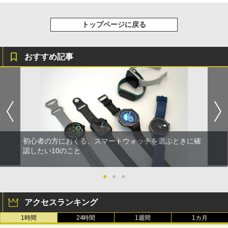
トップページに戻る
おすすめ記事
初心者の方におくる、スマートウォッチを選ぶときに確
認したい10のこと
●
●
●
アクセスランキング
1時間
24時間
1週間
1カ月