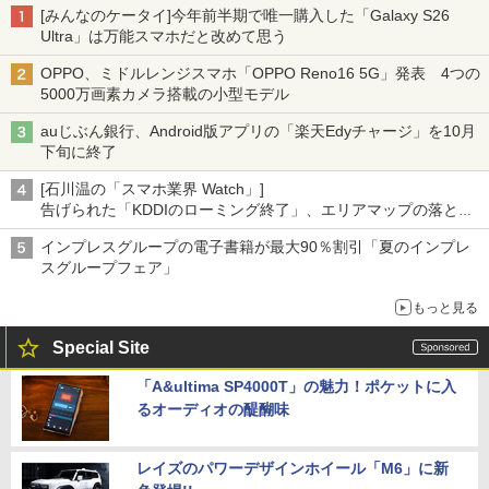
[みんなのケータイ]今年前半期で唯一購入した「Galaxy S26
Ultra」は万能スマホだと改めて思う
OPPO、ミドルレンジスマホ「OPPO Reno16 5G」発表 4つの
5000万画素カメラ搭載の小型モデル
auじぶん銀行、Android版アプリの「楽天Edyチャージ」を10月
下旬に終了
[石川温の「スマホ業界 Watch」]
告げられた「KDDIのローミング終了」、エリアマップの落とし
穴と楽天モバイルの課題
インプレスグループの電子書籍が最大90％割引「夏のインプレ
スグループフェア」
もっと見る
Special Site
「A&ultima SP4000T」の魅力！ポケットに入
るオーディオの醍醐味
レイズのパワーデザインホイール「M6」に新