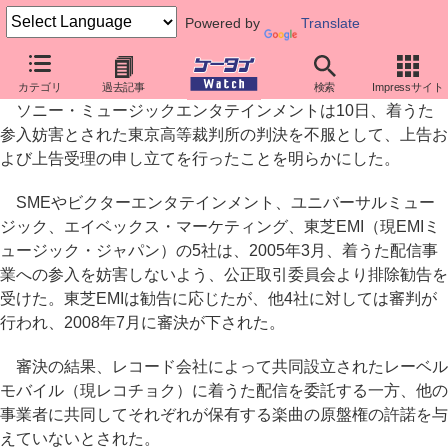
Powered by
Translate
着うた参入妨害裁判、ソニー・ミュージックが上告
カテゴリ
過去記事
検索
Impressサイト
ソニー・ミュージックエンタテインメントは10日、着うた
参入妨害とされた東京高等裁判所の判決を不服として、上告お
よび上告受理の申し立てを行ったことを明らかにした。
SMEやビクターエンタテインメント、ユニバーサルミュー
ジック、エイベックス・マーケティング、東芝EMI（現EMIミ
ュージック・ジャパン）の5社は、2005年3月、着うた配信事
業への参入を妨害しないよう、公正取引委員会より排除勧告を
受けた。東芝EMIは勧告に応じたが、他4社に対しては審判が
行われ、2008年7月に審決が下された。
審決の結果、レコード会社によって共同設立されたレーベル
モバイル（現レコチョク）に着うた配信を委託する一方、他の
事業者に共同してそれぞれが保有する楽曲の原盤権の許諾を与
えていないとされた。