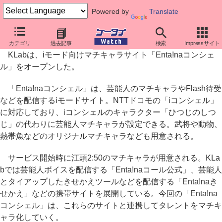
Powered by
Translate
KLab、iコンシェル対応マチキャラサイト「Enta!naコンシェル」
カテゴリ
過去記事
検索
Impressサイト
KLabは、iモード向けマチキャラサイト「Enta!naコンシェ
ル」をオープンした。
「Enta!naコンシェル」は、芸能人のマチキャラやFlash待受
などを配信するiモードサイト。NTTドコモの「iコンシェル」
に対応しており、iコンシェルのキャラクター「ひつじのしつ
じ」の代わりに芸能人マチキャラが設定できる。武将や動物、
熱帯魚などのオリジナルマチキャラなども用意される。
サービス開始時に江頭2:50のマチキャラが用意される。KLa
bでは芸能人ボイスを配信する「Enta!naコール公式」、芸能人
とタイアップしたきせかえツールなどを配信する「Enta!naき
せかえ」などの携帯サイトを展開している。今回の「Enta!na
コンシェル」は、これらのサイトと連携してタレントをマチキ
ャラ化していく。