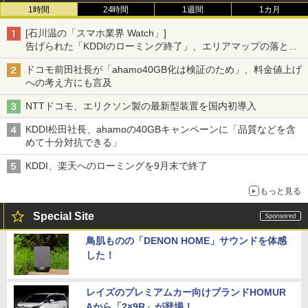
1時間
24時間
1週間
1カ月
[石川温の「スマホ業界 Watch」]
告げられた「KDDIのローミング終了」、エリアマップの落とし
穴と楽天モバイルの課題
ドコモ前田社長が「ahamo40GB化は検証のため」、料金値上げ
への考え方にも言及
NTTドコモ、エリクソン製の最新型装置を国内初導入
KDDI松田社長、ahamoの40GBキャンペーンに「品質などを含
めて十分対抗できる」
KDDI、楽天へのローミングを9月末で終了
もっと見る
Special Site
鳥肌ものの「DENON HOME」サウンドを体感
した！
レイズのプレミアムカー向けブランドHOMUR
Aから「2×9R」が登場！