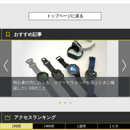
トップページに戻る
おすすめ記事
初心者の方におくる、スマートウォッチを選ぶときに確
認したい10のこと
●
●
●
アクセスランキング
1時間
24時間
1週間
1カ月