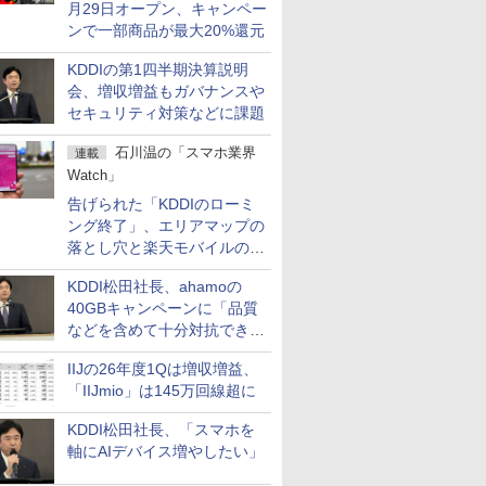
月29日オープン、キャンペー
ンで一部商品が最大20%還元
KDDIの第1四半期決算説明
会、増収増益もガバナンスや
セキュリティ対策などに課題
石川温の「スマホ業界
連載
Watch」
告げられた「KDDIのローミ
ング終了」、エリアマップの
落とし穴と楽天モバイルの課
題
KDDI松田社長、ahamoの
40GBキャンペーンに「品質
などを含めて十分対抗でき
る」
IIJの26年度1Qは増収増益、
「IIJmio」は145万回線超に
KDDI松田社長、「スマホを
軸にAIデバイス増やしたい」