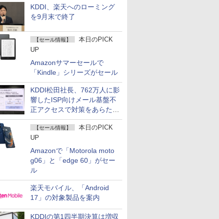
KDDI、楽天へのローミング
を9月末で終了
本日のPICK
【セール情報】
UP
Amazonサマーセールで
「Kindle」シリーズがセール
KDDI松田社長、762万人に影
響したISP向けメール基盤不
正アクセスで対策をあらため
て説明
本日のPICK
【セール情報】
UP
Amazonで「Motorola moto
g06」と「edge 60」がセー
ル
楽天モバイル、「Android
17」の対象製品を案内
KDDIの第1四半期決算は増収