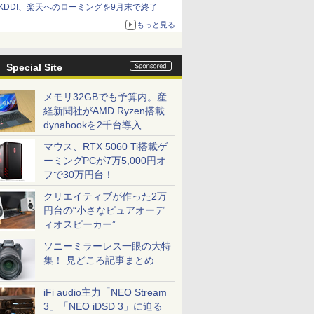
KDDI、楽天へのローミングを9月末で終了
もっと見る
Special Site
メモリ32GBでも予算内。産
経新聞社がAMD Ryzen搭載
dynabookを2千台導入
マウス、RTX 5060 Ti搭載ゲ
ーミングPCが7万5,000円オ
フで30万円台！
クリエイティブが作った2万
円台の“小さなピュアオーデ
ィオスピーカー”
ソニーミラーレス一眼の大特
集！ 見どころ記事まとめ
iFi audio主力「NEO Stream
3」「NEO iDSD 3」に迫る