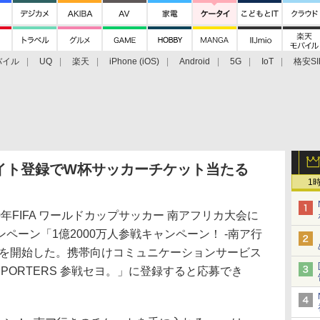
バイル
UQ
楽天
iPhone (iOS)
Android
5G
IoT
格安SI
アクセサリー
業界動向
法人向け
最新技術/その他
イト登録でW杯サッカーチケット当たる
1
年FIFA ワールドカップサッカー 南アフリカ大会に
ペーン「1億2000万人参戦キャンペーン！ -南ア行
」を開始した。携帯向けコミュニケーションサービス
. SUPPORTERS 参戦セヨ。」に登録すると応募でき