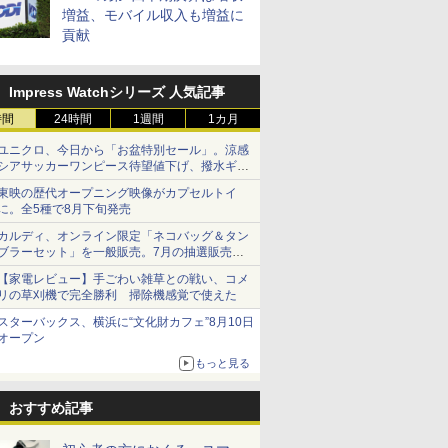
増益、モバイル収入も増益に
貢献
Impress Watchシリーズ 人気記事
時間
24時間
1週間
1カ月
ユニクロ、今日から「お盆特別セール」。涼感
シアサッカーワンピース待望値下げ、撥水ギア
ショーツは1990円に
東映の歴代オープニング映像がカプセルトイ
に。全5種で8月下旬発売
カルディ、オンライン限定「ネコバッグ＆タン
ブラーセット」を一般販売。7月の抽選販売の
当選無効分
【家電レビュー】手ごわい雑草との戦い、コメ
リの草刈機で完全勝利 掃除機感覚で使えた
スターバックス、横浜に“文化財カフェ”8月10日
オープン
もっと見る
おすすめ記事