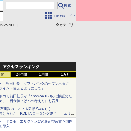
Impress サイト
全カテゴリ
M/MVNO
アクセスランキング
時間
24時間
1週間
1カ月
NTT島田社長、ソフトバンクのセブン出資に「d
ポイント使えるようにして」
ドコモ前田社長が「ahamo40GB化は検証のた
め」、料金値上げへの考え方にも言及
[石川温の「スマホ業界 Watch」]
告げられた「KDDIのローミング終了」、エリア
マップの落とし穴と楽天モバイルの課題
NTTドコモ、エリクソン製の最新型装置を国内
初導入