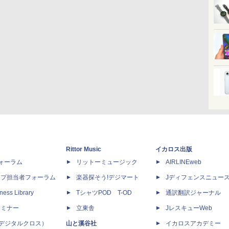
Rittor Music
イカロス出版
dフォーラム
リットーミュージック
AIRLINEweb
ップ担当者フォーラム
楽器探そう!デジマート
Jディフェンスニュー
ness Library
TシャツPOD T-OD
通訳翻訳ジャーナル
セミナー
立東舎
JレスキューWeb
 X（デジタルクロス）
山と溪谷社
イカロスアカデミー