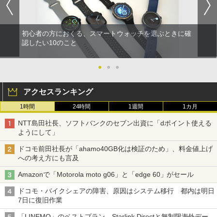
初心者の方におくる、スマートウォッチを選ぶときに確
認したい10のこと
●
●
●
アクセスランキング
1時間
24時間
1週間
1カ月
NTT島田社長、ソフトバンクのセブン出資に「dポイント使える
ようにして」
ドコモ前田社長が「ahamo40GB化は検証のため」、料金値上げ
への考え方にも言及
Amazonで「Motorola moto g06」と「edge 60」がセール
ドコモ・バイクシェアの障害、原因はシステム移行 都内は明日
7日に復旧作業
「LINEMO」のベストプラン、Starlink Directと無制限海外デー