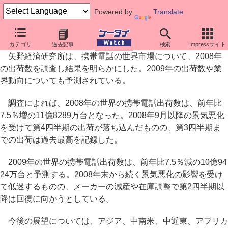
Powered by
Translate
矢野研、2008年携帯電話世界市場の出荷は11億8289万台
カテゴリ
過去記事
検索
Impressサイト
矢野経済研究所は、携帯電話の世界市場について、2008年
の出荷数を調査し結果を明らかにした。2009年の出荷数や業
界動向についても予測されている。
調査によれば、2008年の世界の携帯電話出荷数は、前年比
7.5％増の11億8289万台となった。2008年9月以降の景気悪化
を受けて第4四半期の出荷が落ち込んだものの、第3四半期ま
での出荷は過去最高を記録した。
2009年の世界の携帯電話出荷数は、前年比7.5％減の10億94
24万台と予測する。2008年末から続く景気悪化の影響を受け
て低迷するものの、メーカーの減産や在庫調整で第2四半期以
降は回復に向かうとしている。
今後の展望については、アジア、中南米、中近東、アフリカ