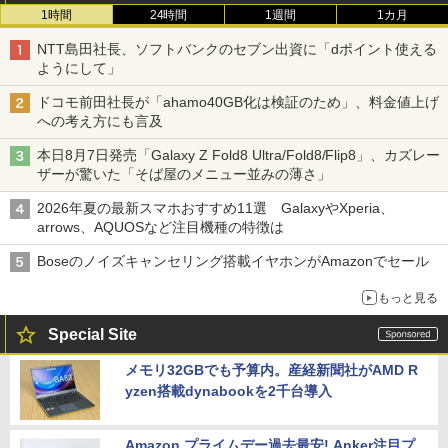
1時間
24時間
1週間
1カ月
NTT島田社長、ソフトバンクのセブン出資に「dポイント使える
ようにして」
ドコモ前田社長が「ahamo40GB化は検証のため」、料金値上げ
への考え方にも言及
本日8月7日発売「Galaxy Z Fold8 Ultra/Fold8/Flip8」、カズレー
ザーが驚いた「そば屋のメニュー並みの薄さ」
2026年夏の最新スマホおすすめ11選 GalaxyやXperia、
arrows、AQUOSなど注目機種の特徴は
Boseのノイズキャンセリング搭載イヤホンがAmazonでセール
もっと見る
Special Site
メモリ32GBでも予算内。産経新聞社がAMD R
yzen搭載dynabookを2千台導入
Amazon プライムデー過去最安! Anker注目プ