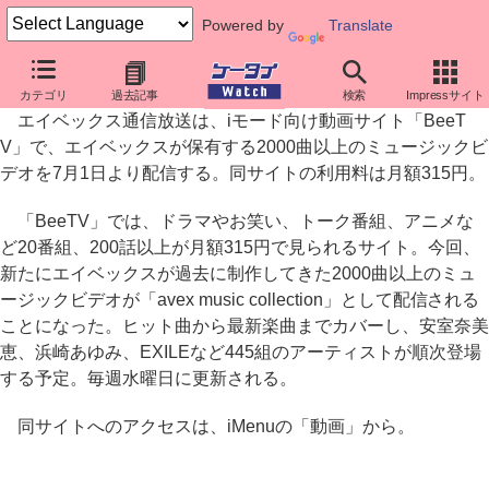
Powered by
Translate
BeeTVでエイベックスのミュージックビデオ2000曲を配信
カテゴリ
過去記事
検索
Impressサイト
エイベックス通信放送は、iモード向け動画サイト「BeeT
V」で、エイベックスが保有する2000曲以上のミュージックビ
デオを7月1日より配信する。同サイトの利用料は月額315円。
「BeeTV」では、ドラマやお笑い、トーク番組、アニメな
ど20番組、200話以上が月額315円で見られるサイト。今回、
新たにエイベックスが過去に制作してきた2000曲以上のミュ
ージックビデオが「avex music collection」として配信される
ことになった。ヒット曲から最新楽曲までカバーし、安室奈美
恵、浜崎あゆみ、EXILEなど445組のアーティストが順次登場
する予定。毎週水曜日に更新される。
同サイトへのアクセスは、iMenuの「動画」から。