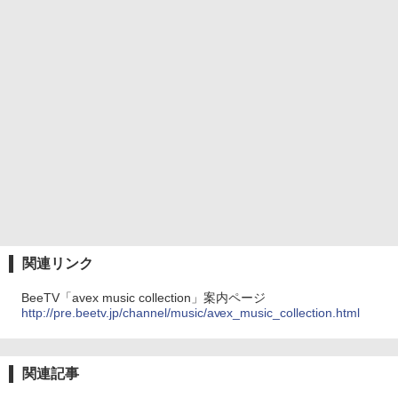
関連リンク
BeeTV「avex music collection」案内ページ
http://pre.beetv.jp/channel/music/avex_music_collection.html
関連記事