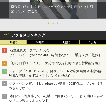
初心者の方におくる、スマートウォッチを選ぶときに確
認したい10のこと
●
●
●
アクセスランキング
1時間
24時間
1週間
1カ月
[石野純也の「スマホとお金」]
ワイモバイルはahamo 40GBを追わない――単身向け「超おトク
割」の安さと1年限定の注意点
「ほぼ日手帳アプリ」、気分や習慣を記録できる新機能を追加
シャープ「AQUOS wish6」発表、120Hz対応大画面や迷惑電話
対策AI搭載、まずはソフトバンクの法人向け
ソフトバンク宮川社長、ahamoの増量“40GB”化に「追いかける
つもりはない」
[本日の一品]期待していた以上に便利だった！ 折り曲げ自在の
シリコン製スマホスタンド