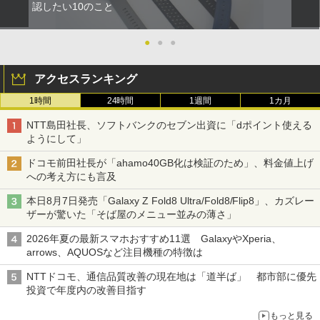
認したい10のこと
●
●
●
アクセスランキング
1時間
24時間
1週間
1カ月
NTT島田社長、ソフトバンクのセブン出資に「dポイント使える
ようにして」
ドコモ前田社長が「ahamo40GB化は検証のため」、料金値上げ
への考え方にも言及
本日8月7日発売「Galaxy Z Fold8 Ultra/Fold8/Flip8」、カズレー
ザーが驚いた「そば屋のメニュー並みの薄さ」
2026年夏の最新スマホおすすめ11選 GalaxyやXperia、
arrows、AQUOSなど注目機種の特徴は
NTTドコモ、通信品質改善の現在地は「道半ば」 都市部に優先
投資で年度内の改善目指す
もっと見る