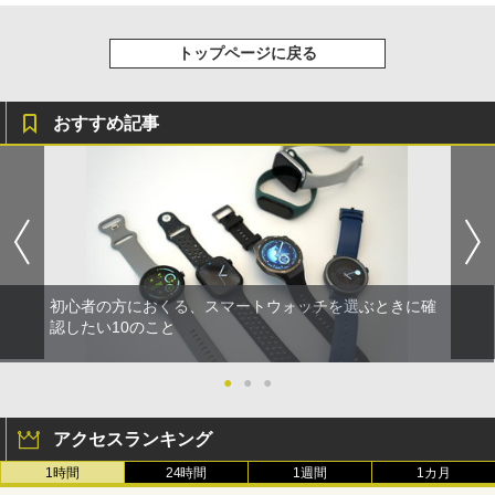
トップページに戻る
おすすめ記事
初心者の方におくる、スマートウォッチを選ぶときに確
認したい10のこと
●
●
●
アクセスランキング
1時間
24時間
1週間
1カ月