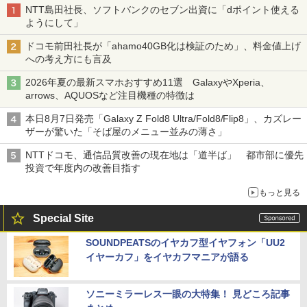
NTT島田社長、ソフトバンクのセブン出資に「dポイント使える
ようにして」
ドコモ前田社長が「ahamo40GB化は検証のため」、料金値上げ
への考え方にも言及
2026年夏の最新スマホおすすめ11選 GalaxyやXperia、
arrows、AQUOSなど注目機種の特徴は
本日8月7日発売「Galaxy Z Fold8 Ultra/Fold8/Flip8」、カズレー
ザーが驚いた「そば屋のメニュー並みの薄さ」
NTTドコモ、通信品質改善の現在地は「道半ば」 都市部に優先
投資で年度内の改善目指す
もっと見る
Special Site
SOUNDPEATSのイヤカフ型イヤフォン「UU2
イヤーカフ」をイヤカフマニアが語る
ソニーミラーレス一眼の大特集！ 見どころ記事