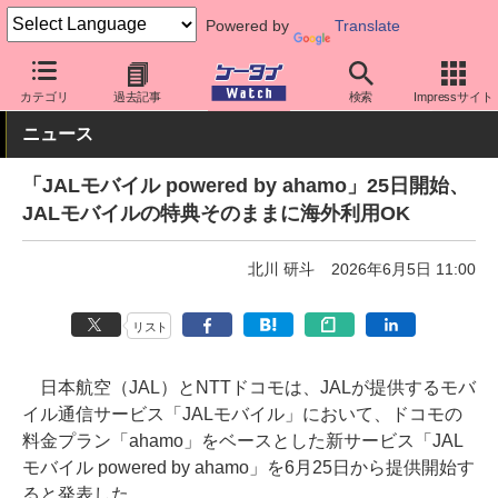
Powered by
Translate
ケータイ Watch
キャリア
ドコモ
アプリ・サービス
カテゴリ
過去記事
検索
Impressサイト
ニュース
「JALモバイル powered by ahamo」25日開始、
JALモバイルの特典そのままに海外利用OK
北川 研斗
2026年6月5日 11:00
リスト
日本航空（JAL）とNTTドコモは、JALが提供するモバ
イル通信サービス「JALモバイル」において、ドコモの
料金プラン「ahamo」をベースとした新サービス「JAL
モバイル powered by ahamo」を6月25日から提供開始す
ると発表した。