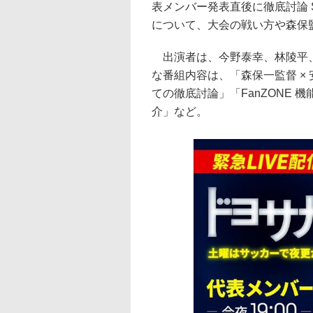
表メンバー発表直後に徹底討論 
について、大会の戦い方や森保
出演者は、今野泰幸、林陵平、
な番組内容は、「森保一監督 ×
ての徹底討論」「FanZONE
介」など。