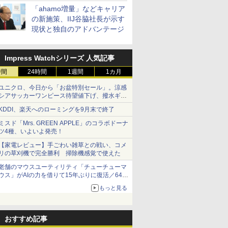
「ahamo増量」などキャリア
の新施策、IIJ谷脇社長が示す
現状と独自のアドバンテージ
Impress Watchシリーズ 人気記事
時間
24時間
1週間
1カ月
ユニクロ、今日から「お盆特別セール」。涼感
シアサッカーワンピース待望値下げ、撥水ギア
ショーツは1990円に
KDDI、楽天へのローミングを9月末で終了
ミスド「Mrs. GREEN APPLE」のコラボドーナ
ツ4種、いよいよ発売！
【家電レビュー】手ごわい雑草との戦い、コメ
リの草刈機で完全勝利 掃除機感覚で使えた
老舗のマウスユーティリティ「チューチューマ
ウス」がAIの力を借りて15年ぶりに復活／64bit
化、Windows 10/11、「Chrome」も走り回
もっと見る
る。復活記念で2026年末まで500円
おすすめ記事