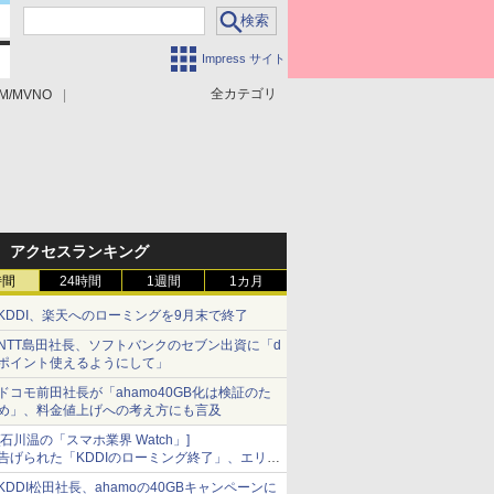
Impress サイト
全カテゴリ
M/MVNO
アクセスランキング
時間
24時間
1週間
1カ月
KDDI、楽天へのローミングを9月末で終了
NTT島田社長、ソフトバンクのセブン出資に「d
ポイント使えるようにして」
ドコモ前田社長が「ahamo40GB化は検証のた
め」、料金値上げへの考え方にも言及
[石川温の「スマホ業界 Watch」]
告げられた「KDDIのローミング終了」、エリア
マップの落とし穴と楽天モバイルの課題
KDDI松田社長、ahamoの40GBキャンペーンに