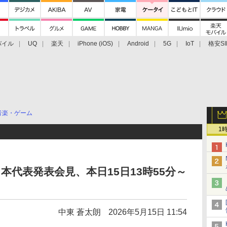
バイル
UQ
楽天
iPhone (iOS)
Android
5G
IoT
格安SI
アクセサリー
業界動向
法人向け
最新技術/その他
音楽・ゲーム
1
日本代表発表会見、本日15日13時55分～
中東 蒼太朗
2026年5月15日 11:54