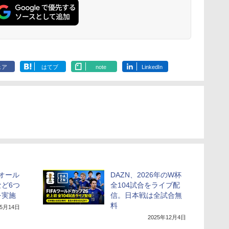
ェア
はてブ
note
LinkedIn
オール
DAZN、2026年のW杯
ど6つ
全104試合をライブ配
を実施
信。日本戦は全試合無
料
年5月14日
2025年12月4日