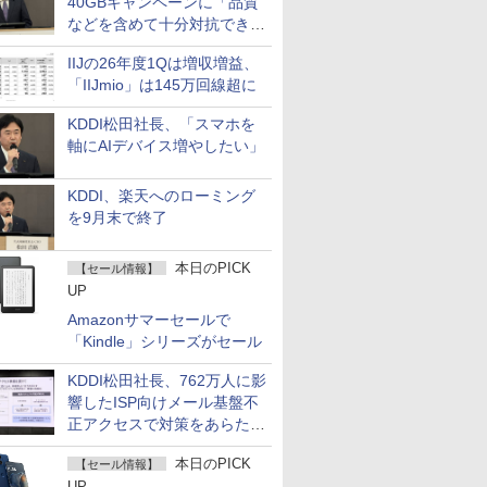
40GBキャンペーンに「品質
などを含めて十分対抗でき
る」
IIJの26年度1Qは増収増益、
「IIJmio」は145万回線超に
KDDI松田社長、「スマホを
軸にAIデバイス増やしたい」
KDDI、楽天へのローミング
を9月末で終了
本日のPICK
【セール情報】
UP
Amazonサマーセールで
「Kindle」シリーズがセール
KDDI松田社長、762万人に影
響したISP向けメール基盤不
正アクセスで対策をあらため
て説明
本日のPICK
【セール情報】
UP