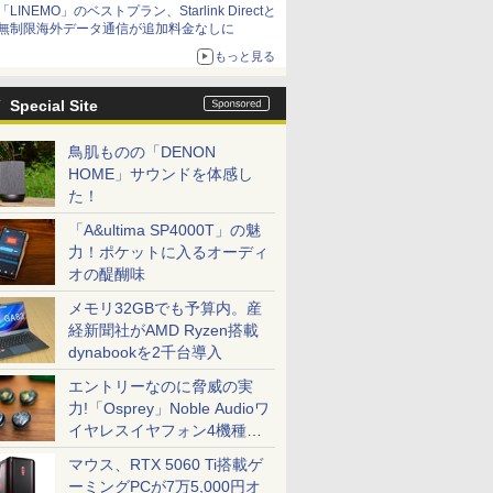
「LINEMO」のベストプラン、Starlink Directと
無制限海外データ通信が追加料金なしに
もっと見る
Special Site
鳥肌ものの「DENON
HOME」サウンドを体感し
た！
「A&ultima SP4000T」の魅
力！ポケットに入るオーディ
オの醍醐味
メモリ32GBでも予算内。産
経新聞社がAMD Ryzen搭載
dynabookを2千台導入
エントリーなのに脅威の実
力!「Osprey」Noble Audioワ
イヤレスイヤフォン4機種を
一気に聴く
マウス、RTX 5060 Ti搭載ゲ
ーミングPCが7万5,000円オ