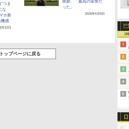
挨拶、「最高の栄誉だ
は“つま
った」
にな
2026年6月9日
スマホ新
危機感
年9月22日
1
トップページに戻る