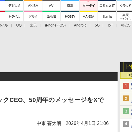
バイル
UQ
楽天
iPhone (iOS)
Android
5G
IoT
格安SI
アクセサリー
業界動向
法人向け
最新技術/その他
1
クCEO、50周年のメッセージをXで
中東 蒼太朗
2026年4月1日 21:06