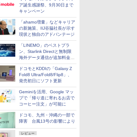
ア誕生感謝祭、9月30日まで
キャンペーン
「ahamo増量」などキャリア
の新施策、IIJ谷脇社長が示す
現状と独自のアドバンテージ
「LINEMO」のベストプラ
ン、Starlink Directと無制限
海外データ通信が追加料金な
しに
ドコモとKDDIの「Galaxy Z
Fold8 Ultra/Fold8/Flip8」、
発売初日にソフト更新
Geminiを活用、Google マッ
プで「帰り道に寄れるお店で
コーヒー注文」が可能に
ドコモ、九州・沖縄の一部で
障害 台風13号の影響により
レビュー