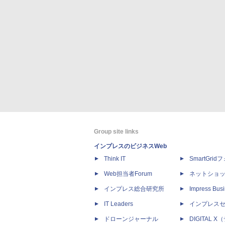
Group site links
インプレスのビジネスWeb
Think IT
SmartGri
Web担当者Forum
ネットショ
インプレス総合研究所
Impress Busi
IT Leaders
インプレス
ドローンジャーナル
DIGITAL