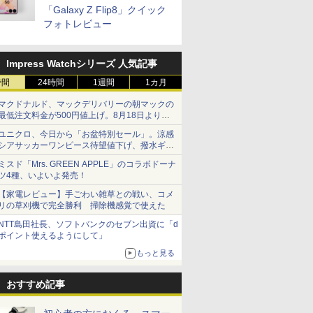
「Galaxy Z Flip8」クイック
フォトレビュー
Impress Watchシリーズ 人気記事
時間
24時間
1週間
1カ月
マクドナルド、マックデリバリーの朝マックの
最低注文料金が500円値上げ。8月18日より
1,500円から受付
ユニクロ、今日から「お盆特別セール」。涼感
シアサッカーワンピース待望値下げ、撥水ギア
ショーツは1990円に
ミスド「Mrs. GREEN APPLE」のコラボドーナ
ツ4種、いよいよ発売！
【家電レビュー】手ごわい雑草との戦い、コメ
リの草刈機で完全勝利 掃除機感覚で使えた
NTT島田社長、ソフトバンクのセブン出資に「d
ポイント使えるようにして」
もっと見る
おすすめ記事