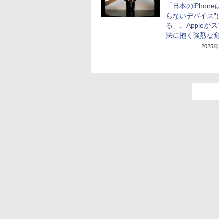
「日本のiPhone
らないデバイス”
る」、Appleが
法に抱く強烈な
2025