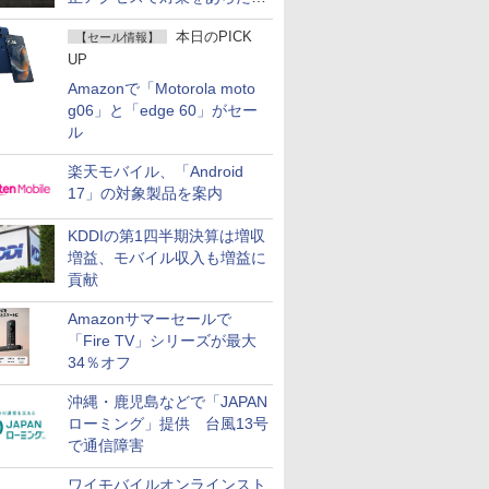
て説明
本日のPICK
【セール情報】
UP
Amazonで「Motorola moto
g06」と「edge 60」がセー
ル
楽天モバイル、「Android
17」の対象製品を案内
KDDIの第1四半期決算は増収
増益、モバイル収入も増益に
貢献
Amazonサマーセールで
「Fire TV」シリーズが最大
34％オフ
沖縄・鹿児島などで「JAPAN
ローミング」提供 台風13号
で通信障害
ワイモバイルオンラインスト