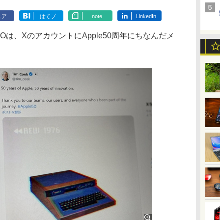
ェア
はてブ
note
LinkedIn
は、XのアカウントにApple50周年にちなんだメ