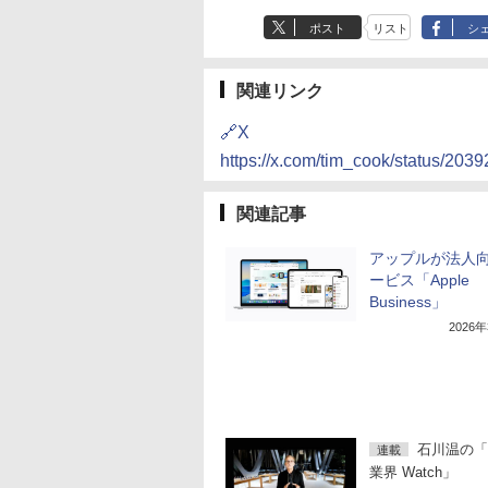
ポスト
リスト
シ
関連リンク
🔗X
https://x.com/tim_cook/status/2
関連記事
アップルが法人
ービス「Apple
Business」
2026
石川温の「
連載
業界 Watch」