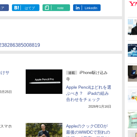
ェア
はてブ
note
LinkedIn
039238286385008819
向けサ
iPhone駆け込み
連載
寺
Apple Pencilはどれを選
年3月25日
ぶべき？ iPadの組み
合わせをチェック
2026年1月16日
AppleのクックCEOが
スマホ
最後のWWDCで別れの