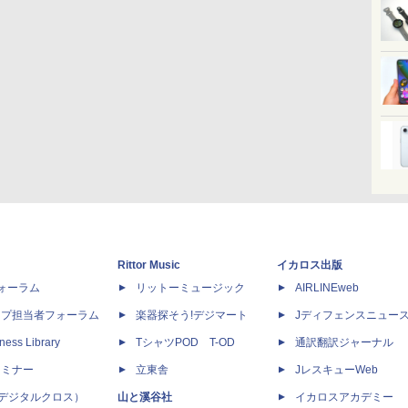
Rittor Music
イカロス出版
dフォーラム
リットーミュージック
AIRLINEweb
ップ担当者フォーラム
楽器探そう!デジマート
Jディフェンスニュー
ness Library
TシャツPOD T-OD
通訳翻訳ジャーナル
セミナー
立東舎
JレスキューWeb
 X（デジタルクロス）
山と溪谷社
イカロスアカデミー