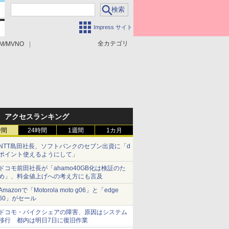
Impress サイト
全カテゴリ
M/MVNO
アクセスランキング
時間
24時間
1週間
1カ月
NTT島田社長、ソフトバンクのセブン出資に「d
ポイント使えるようにして」
ドコモ前田社長が「ahamo40GB化は検証のた
め」、料金値上げへの考え方にも言及
Amazonで「Motorola moto g06」と「edge
60」がセール
ドコモ・バイクシェアの障害、原因はシステム
移行 都内は明日7日に復旧作業