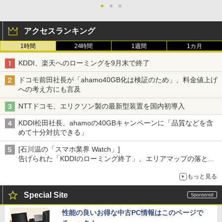
●
●
●
アクセスランキング
1時間
24時間
1週間
1カ月
KDDI、楽天へのローミングを9月末で終了
ドコモ前田社長が「ahamo40GB化は検証のため」、料金値上げ
への考え方にも言及
NTTドコモ、エリクソン製の最新型装置を国内初導入
KDDI松田社長、ahamoの40GBキャンペーンに「品質などを含
めて十分対抗できる」
[石川温の「スマホ業界 Watch」]
告げられた「KDDIのローミング終了」、エリアマップの落とし
穴と楽天モバイルの課題
もっと見る
Special Site
性能の良いお得な中古PC情報はこのページで