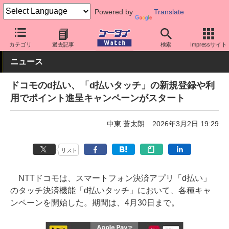
Powered by
Translate
ケータイ Watch
キャリア
ドコモ
アプリ・サービス
カテゴリ
過去記事
検索
Impressサイト
ニュース
ドコモのd払い、「d払いタッチ」の新規登録や利
用でポイント進呈キャンペーンがスタート
中東 蒼太朗
2026年3月2日 19:29
リスト
NTTドコモは、スマートフォン決済アプリ「d払い」
のタッチ決済機能「d払いタッチ」において、各種キャ
ンペーンを開始した。期間は、4月30日まで。