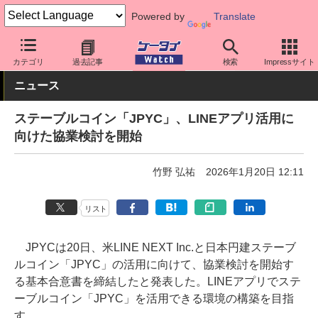
Powered by
Translate
ケータイ Watch
アプリ・サービス
決済/金融
カテゴリ
過去記事
検索
Impressサイト
ニュース
ステーブルコイン「JPYC」、LINEアプリ活用に
向けた協業検討を開始
竹野 弘祐
2026年1月20日 12:11
リスト
JPYCは20日、米LINE NEXT Inc.と日本円建ステーブ
ルコイン「JPYC」の活用に向けて、協業検討を開始す
る基本合意書を締結したと発表した。LINEアプリでステ
ーブルコイン「JPYC」を活用できる環境の構築を目指
す。