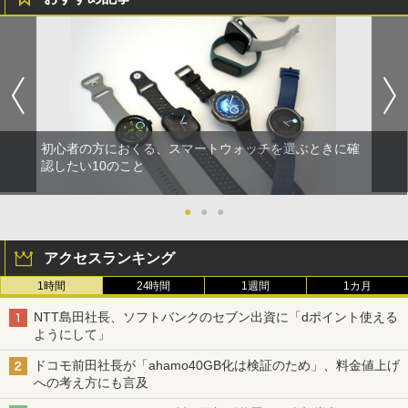
初心者の方におくる、スマートウォッチを選ぶときに確
認したい10のこと
●
●
●
アクセスランキング
1時間
24時間
1週間
1カ月
NTT島田社長、ソフトバンクのセブン出資に「dポイント使える
ようにして」
ドコモ前田社長が「ahamo40GB化は検証のため」、料金値上げ
への考え方にも言及