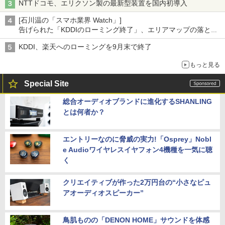
NTTドコモ、エリクソン製の最新型装置を国内初導入
[石川温の「スマホ業界 Watch」]
告げられた「KDDIのローミング終了」、エリアマップの落とし
穴と楽天モバイルの課題
KDDI、楽天へのローミングを9月末で終了
もっと見る
Special Site
総合オーディオブランドに進化するSHANLING
とは何者か？
エントリーなのに脅威の実力!「Osprey」Nobl
e Audioワイヤレスイヤフォン4機種を一気に聴
く
クリエイティブが作った2万円台の“小さなピュ
アオーディオスピーカー”
鳥肌ものの「DENON HOME」サウンドを体感