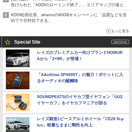
告げられた「KDDIのローミング終了」、エリアマップの落とし
穴と楽天モバイルの課題
KDDI松田社長、ahamoの40GBキャンペーンに「品質などを含
めて十分対抗できる」
もっと見る
Special Site
レイズのプレミアムカー向けブランドHOMUR
Aから「2×9R」が登場！
「A&ultima SP4000T」の魅力！ポケットに入
るオーディオの醍醐味
SOUNDPEATSのイヤカフ型イヤフォン「UU2
イヤーカフ」をイヤカフマニアが語る
レイズ鍛造1ピースアルミホイール「CE28 N-p
lus」軽量なままに剛性を向上