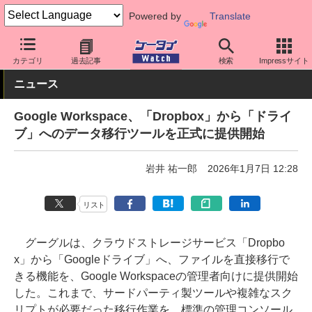
Powered by
Translate
ケータイ Watch
業界動向
Google
カテゴリ
過去記事
検索
Impressサイト
ニュース
Google Workspace、「Dropbox」から「ドライ
ブ」へのデータ移行ツールを正式に提供開始
岩井 祐一郎
2026年1月7日 12:28
リスト
グーグルは、クラウドストレージサービス「Dropbo
x」から「Googleドライブ」へ、ファイルを直接移行で
きる機能を、Google Workspaceの管理者向けに提供開始
した。これまで、サードパーティ製ツールや複雑なスク
リプトが必要だった移行作業を、標準の管理コンソール