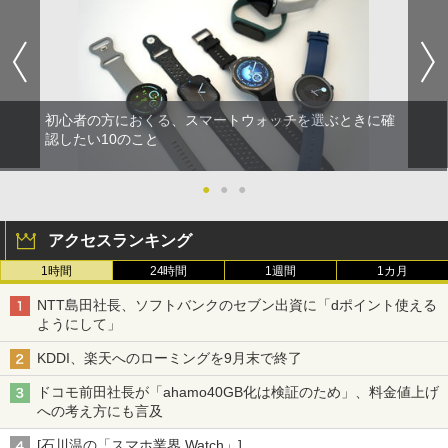
初心者の方におくる、スマートウォッチを選ぶときに確
認したい10のこと
●
●
●
アクセスランキング
1時間
24時間
1週間
1カ月
NTT島田社長、ソフトバンクのセブン出資に「dポイント使える
ようにして」
KDDI、楽天へのローミングを9月末で終了
ドコモ前田社長が「ahamo40GB化は検証のため」、料金値上げ
への考え方にも言及
[石川温の「スマホ業界 Watch」]