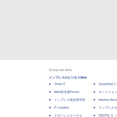
Group site links
インプレスのビジネスWeb
Think IT
SmartGri
Web担当者Forum
ネットショ
インプレス総合研究所
Impress Busi
IT Leaders
インプレス
ドローンジャーナル
DIGITAL