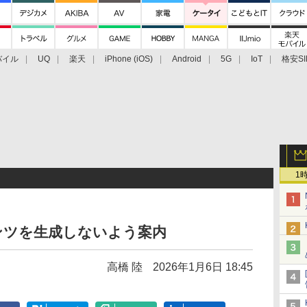
バイル
UQ
楽天
iPhone (iOS)
Android
5G
IoT
格安SI
アクセサリー
業界動向
法人向け
最新技術/その他
1
テンツを生成しないよう案内
高橋 陸
2026年1月6日 18:45