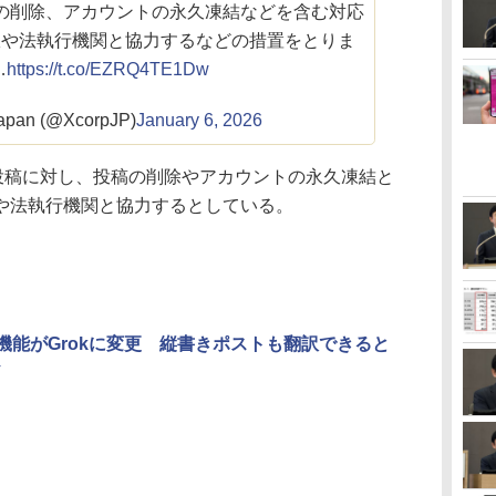
の削除、アカウントの永久凍結などを含む対応
政や法執行機関と協力するなどの措置をとりま
…
https://t.co/EZRQ4TE1Dw
apan (@XcorpJP)
January 6, 2026
稿に対し、投稿の削除やアカウントの永久凍結と
や法執行機関と協力するとしている。
機能がGrokに変更 縦書きポストも翻訳できると