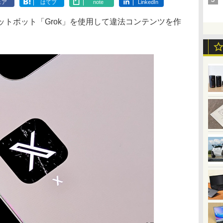
ェア
はてブ
note
LinkedIn
チャットボット「Grok」を使用して違法コンテンツを作