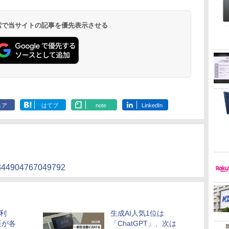
 検索で当サイトの記事を優先表示させる
ェア
はてブ
note
LinkedIn
08344904767049792
務利
生成AI人気1位は
臣が各
「ChatGPT」、次は