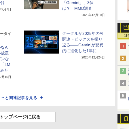
かけ
「Gemini」、3位
は？ MMD調査
5年2月7日
2025年12月10日
グーグルが2025年のAI
ータイ
1
関連トピックスを振り
返る――Geminiが驚異
なAI
的に進化した1年に
い放題
2025年12月24日
プンな
「LM
てみた
12月15日
もっと関連記事を見る
トップページに戻る