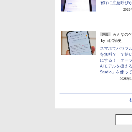
省庁に注意呼び
202
みんなのケ
連載
by
日沼諭史
スマホでパワフル
を無料？ で使
にする！ オー
AIモデルを扱える
Studio」を使っ
2025年