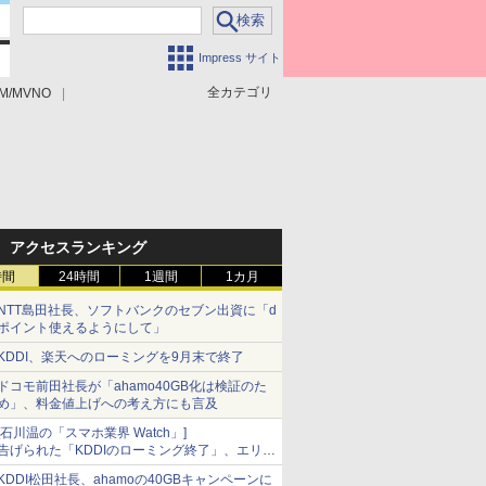
Impress サイト
全カテゴリ
M/MVNO
アクセスランキング
時間
24時間
1週間
1カ月
NTT島田社長、ソフトバンクのセブン出資に「d
ポイント使えるようにして」
KDDI、楽天へのローミングを9月末で終了
ドコモ前田社長が「ahamo40GB化は検証のた
め」、料金値上げへの考え方にも言及
[石川温の「スマホ業界 Watch」]
告げられた「KDDIのローミング終了」、エリア
マップの落とし穴と楽天モバイルの課題
KDDI松田社長、ahamoの40GBキャンペーンに