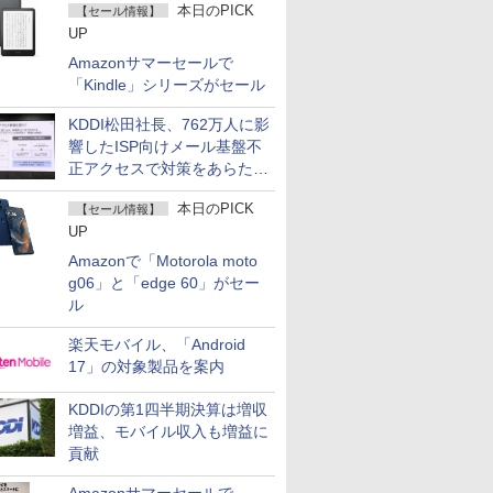
本日のPICK
【セール情報】
UP
Amazonサマーセールで
「Kindle」シリーズがセール
KDDI松田社長、762万人に影
響したISP向けメール基盤不
正アクセスで対策をあらため
て説明
本日のPICK
【セール情報】
UP
Amazonで「Motorola moto
g06」と「edge 60」がセー
ル
楽天モバイル、「Android
17」の対象製品を案内
KDDIの第1四半期決算は増収
増益、モバイル収入も増益に
貢献