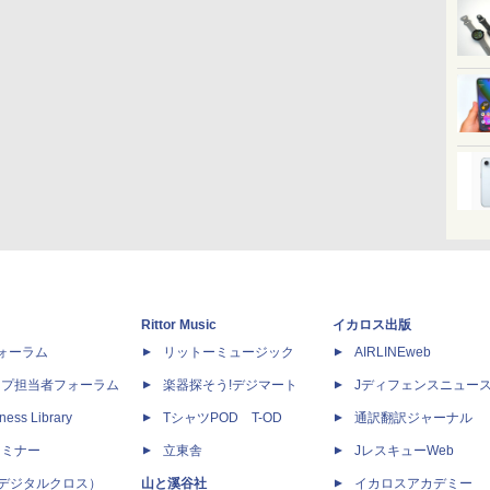
Rittor Music
イカロス出版
dフォーラム
リットーミュージック
AIRLINEweb
ップ担当者フォーラム
楽器探そう!デジマート
Jディフェンスニュー
ness Library
TシャツPOD T-OD
通訳翻訳ジャーナル
セミナー
立東舎
JレスキューWeb
 X（デジタルクロス）
山と溪谷社
イカロスアカデミー