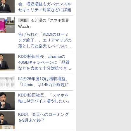
会、増収増益もガバナンスや
セキュリティ対策などに課題
石川温の「スマホ業界
連載
Watch」
告げられた「KDDIのローミ
ング終了」、エリアマップの
落とし穴と楽天モバイルの課
題
KDDI松田社長、ahamoの
40GBキャンペーンに「品質
などを含めて十分対抗でき
る」
IIJの26年度1Qは増収増益、
「IIJmio」は145万回線超に
KDDI松田社長、「スマホを
軸にAIデバイス増やしたい」
KDDI、楽天へのローミング
を9月末で終了