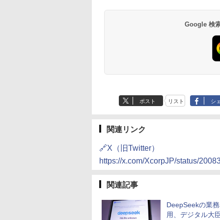
Google
ポスト
リスト
シ
関連リンク
🔗X（旧Twitter）
https://x.com/XcorpJP/status/20
関連記事
DeepSeekの業
用、デジタル大