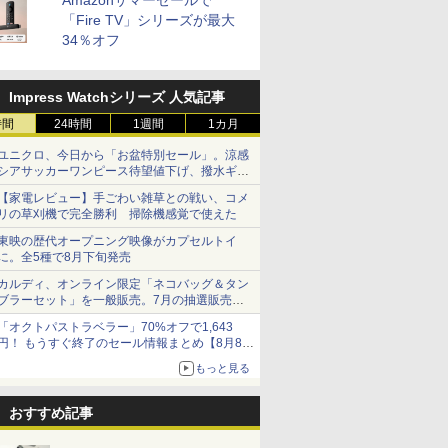
Amazonサマーセールで
「Fire TV」シリーズが最大
34％オフ
Impress Watchシリーズ 人気記事
時間
24時間
1週間
1カ月
ユニクロ、今日から「お盆特別セール」。涼感
シアサッカーワンピース待望値下げ、撥水ギア
ショーツは1990円に
【家電レビュー】手ごわい雑草との戦い、コメ
リの草刈機で完全勝利 掃除機感覚で使えた
東映の歴代オープニング映像がカプセルトイ
に。全5種で8月下旬発売
カルディ、オンライン限定「ネコバッグ＆タン
ブラーセット」を一般販売。7月の抽選販売の
当選無効分
「オクトパストラベラー」70%オフで1,643
円！ もうすぐ終了のセール情報まとめ【8月8日
更新】
もっと見る
ニンテンドーeショップでは「大神 絶景版」が
67%オフで990円
おすすめ記事