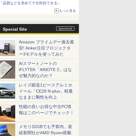
「品質などを含めて十分対抗できる」
もっと見る
Special Site
Amazon プライムデー過去最
安! Anker注目プロジェクタ
ー3モデルを使ってみた
AIスマートノートの
iFLYTEK「AINOTE 2」はな
ぜ魅力的なのか？
レイズ鍛造1ピースアルミホ
イール「CE28 N-plus」軽量
なままに剛性を向上
性能の良いお得な中古PC情
報はこのページでチェック！
メモリ32GBでも予算内。産
経新聞社がAMD Ryzen搭載