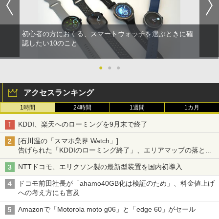
初心者の方におくる、スマートウォッチを選ぶときに確
認したい10のこと
●
●
●
アクセスランキング
1時間
24時間
1週間
1カ月
KDDI、楽天へのローミングを9月末で終了
[石川温の「スマホ業界 Watch」]
告げられた「KDDIのローミング終了」、エリアマップの落とし
穴と楽天モバイルの課題
NTTドコモ、エリクソン製の最新型装置を国内初導入
ドコモ前田社長が「ahamo40GB化は検証のため」、料金値上げ
への考え方にも言及
Amazonで「Motorola moto g06」と「edge 60」がセール