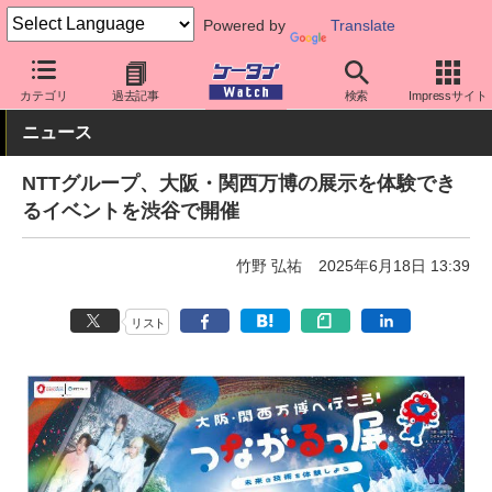
Powered by
Translate
ケータイ Watch
キャリア
ドコモ
アプリ・サービス
カテゴリ
過去記事
検索
Impressサイト
ニュース
NTTグループ、大阪・関西万博の展示を体験でき
るイベントを渋谷で開催
竹野 弘祐
2025年6月18日 13:39
リスト