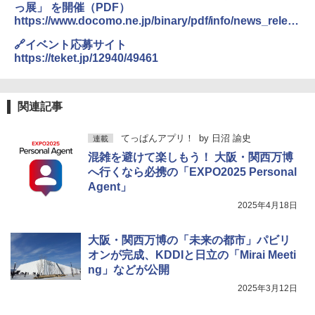
っ展」 を開催（PDF）
https://www.docomo.ne.jp/binary/pdf/info/news_releas
e/topics_250618_g1.pdf
🔗イベント応募サイト
https://teket.jp/12940/49461
関連記事
てっぱんアプリ！
by
日沼 諭史
連載
混雑を避けて楽しもう！ 大阪・関西万博
へ行くなら必携の「EXPO2025 Personal
Agent」
2025年4月18日
大阪・関西万博の「未来の都市」パビリ
オンが完成、KDDIと日立の「Mirai Meeti
ng」などが公開
2025年3月12日