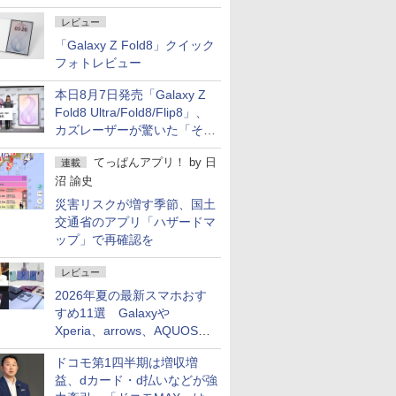
レビュー
「Galaxy Z Fold8」クイック
フォトレビュー
本日8月7日発売「Galaxy Z
Fold8 Ultra/Fold8/Flip8」、
カズレーザーが驚いた「そば
屋のメニュー並みの薄さ」
てっぱんアプリ！
by
日
連載
沼 諭史
災害リスクが増す季節、国土
交通省のアプリ「ハザードマ
ップ」で再確認を
レビュー
2026年夏の最新スマホおす
すめ11選 Galaxyや
Xperia、arrows、AQUOSな
ど注目機種の特徴は
ドコモ第1四半期は増収増
益、dカード・d払いなどが強