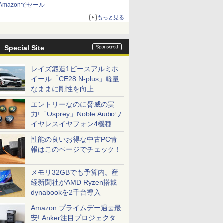
Amazonでセール
もっと見る
Special Site
レイズ鍛造1ピースアルミホ
イール「CE28 N-plus」軽量
なままに剛性を向上
エントリーなのに脅威の実
力!「Osprey」Noble Audioワ
イヤレスイヤフォン4機種を
一気に聴く
性能の良いお得な中古PC情
報はこのページでチェック！
メモリ32GBでも予算内。産
経新聞社がAMD Ryzen搭載
dynabookを2千台導入
Amazon プライムデー過去最
安! Anker注目プロジェクタ