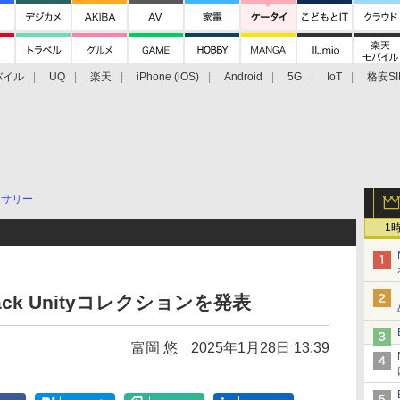
バイル
UQ
楽天
iPhone (iOS)
Android
5G
IoT
格安SI
アクセサリー
業界動向
法人向け
最新技術/その他
セサリー
1
ack Unityコレクションを発表
富岡 悠
2025年1月28日 13:39