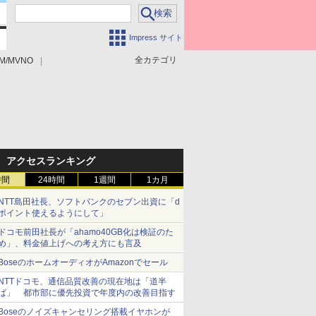
Impress サイト
全カテゴリ
M/MVNO
アクセスランキング
時間
24時間
1週間
1カ月
NTT島田社長、ソフトバンクのセブン出資に「d
ポイント使えるようにして」
ドコモ前田社長が「ahamo40GB化は検証のた
め」、料金値上げへの考え方にも言及
BoseのホームオーディオがAmazonでセール
NTTドコモ、通信品質改善の現在地は「道半
ば」 都市部に優先投資で年度内の改善目指す
Boseのノイズキャンセリング搭載イヤホンが