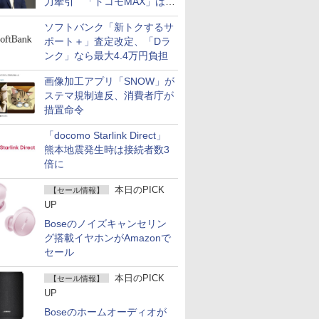
力牽引 「ドコモMAX」は
400万契約突破
ソフトバンク「新トクするサ
ポート＋」査定改定、「Dラ
ンク」なら最大4.4万円負担
画像加工アプリ「SNOW」が
ステマ規制違反、消費者庁が
措置命令
「docomo Starlink Direct」
熊本地震発生時は接続者数3
倍に
本日のPICK
【セール情報】
UP
Boseのノイズキャンセリン
グ搭載イヤホンがAmazonで
セール
本日のPICK
【セール情報】
UP
Boseのホームオーディオが