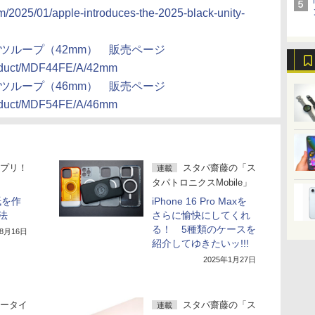
/2025/01/apple-introduces-the-2025-black-unity-
ityスポーツループ（42mm） 販売ページ
product/MDF44FE/A/42mm
ityスポーツループ（46mm） 販売ページ
product/MDF54FE/A/46mm
プリ！
スタパ齋藤の「ス
連載
タパトロニクスMobile」
紙を作
iPhone 16 Pro Maxを
法
さらに愉快にしてくれ
る！ 5種類のケースを
年8月16日
紹介してゆきたいッ!!!
2025年1月27日
ータイ
スタパ齋藤の「ス
連載