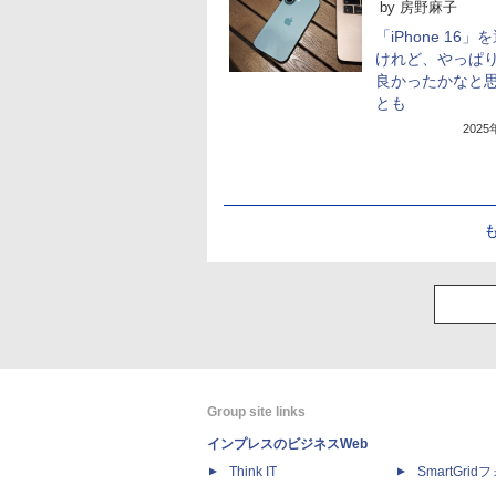
by
房野麻子
「iPhone 16」
けれど、やっぱり
良かったかなと
とも
202
Group site links
インプレスのビジネスWeb
Think IT
SmartGri