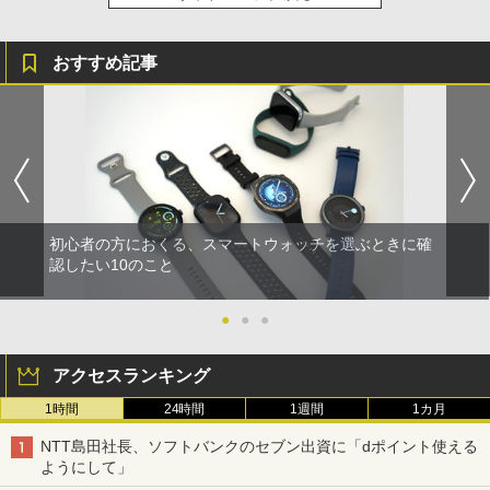
おすすめ記事
初心者の方におくる、スマートウォッチを選ぶときに確
認したい10のこと
●
●
●
アクセスランキング
1時間
24時間
1週間
1カ月
NTT島田社長、ソフトバンクのセブン出資に「dポイント使える
ようにして」