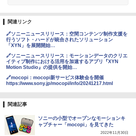
関連リンク
🔗ソニーニュースリリース：空間コンテンツ制作支援を
行うソフト・ハードが統合されたソリューション
「XYN」を展開開始
https://www.sony.co.jp/corporate/information/news/20
🔗ソニーニュースリリース：モーションデータのクリエ
2501/25-001/
イティブ制作における活用を加速するアプリ『XYN
Motion Studio』の提供を開始
https://www.sony.co.jp/corporate/information/news/20
🔗mocopi：mocopi新サービス体験会を開催
2501/25-002/
https://www.sony.jp/mocopi/info/20241217.html
関連記事
ソニーの小型でオープンなモーションキ
ャプチャー「mocopi」を見てきた
2022年11月30日