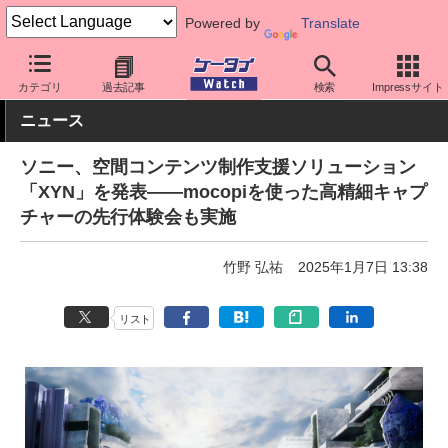
Powered by
Translate
ケータイ Watch
周辺機器/アクセサリー
その他
カテゴリ
過去記事
検索
Impressサイト
ニュース
ソニー、空間コンテンツ制作支援ソリューション
「XYN」を発表――mocopiを使った高精細キャプ
チャーの先行体験会も実施
竹野 弘祐
2025年1月7日 13:38
リスト