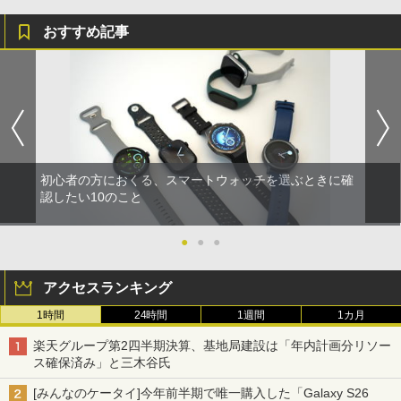
おすすめ記事
初心者の方におくる、スマートウォッチを選ぶときに確
認したい10のこと
●
●
●
アクセスランキング
1時間
24時間
1週間
1カ月
楽天グループ第2四半期決算、基地局建設は「年内計画分リソー
ス確保済み」と三木谷氏
[みんなのケータイ]今年前半期で唯一購入した「Galaxy S26