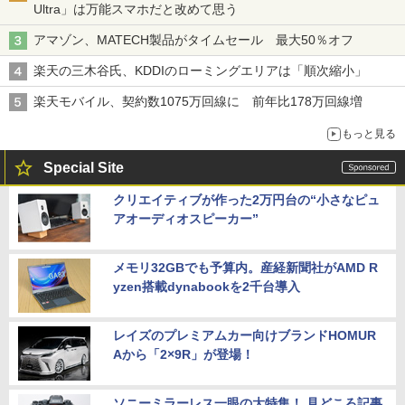
Ultra」は万能スマホだと改めて思う
アマゾン、MATECH製品がタイムセール 最大50％オフ
楽天の三木谷氏、KDDIのローミングエリアは「順次縮小」
楽天モバイル、契約数1075万回線に 前年比178万回線増
もっと見る
Special Site
クリエイティブが作った2万円台の“小さなピュ
アオーディオスピーカー”
メモリ32GBでも予算内。産経新聞社がAMD R
yzen搭載dynabookを2千台導入
レイズのプレミアムカー向けブランドHOMUR
Aから「2×9R」が登場！
ソニーミラーレス一眼の大特集！ 見どころ記事