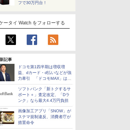
フで30万円台！
ケータイ Watch をフォローする
新記事
ドコモ第1四半期は増収増
益、dカード・d払いなどが強
力牽引 「ドコモMAX」は
400万契約突破
ソフトバンク「新トクするサ
ポート＋」査定改定、「Dラ
ンク」なら最大4.4万円負担
画像加工アプリ「SNOW」が
ステマ規制違反、消費者庁が
措置命令