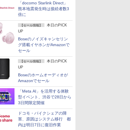
「docomo Starlink Direct」
熊本地震発生時は接続者数3
倍に
本日のPICK
【セール情報】
UP
Boseのノイズキャンセリン
グ搭載イヤホンがAmazonで
セール
本日のPICK
【セール情報】
UP
Boseのホームオーディオが
Amazonでセール
「Meta AI」を活用する体験
型イベント、渋谷で28日から
3日間限定開催
ドコモ・バイクシェアの障
害、原因はシステム移行 都
内は明日7日に復旧作業