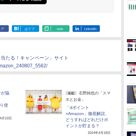
ェア
はてブ
note
LinkedIn
イント当たる！キャンペーン」サイト
2/amazon_240807_5562/
ンが協
石野純也の「スマ
連載
ホとお金」
たり使
「dポイント
×Amazon」徹底解説、
年4月10日
どうすればどれだけポ
イントが貯まる？
2024年4月18日