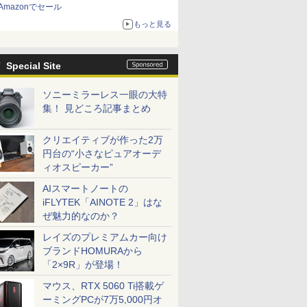
Amazonでセール
もっと見る
Special Site
ソニーミラーレス一眼の大特
集！ 見どころ記事まとめ
クリエイティブが作った2万
円台の“小さなピュアオーデ
ィオスピーカー”
AIスマートノートの
iFLYTEK「AINOTE 2」はな
ぜ魅力的なのか？
レイズのプレミアムカー向け
ブランドHOMURAから
「2×9R」が登場！
マウス、RTX 5060 Ti搭載ゲ
ーミングPCが7万5,000円オ