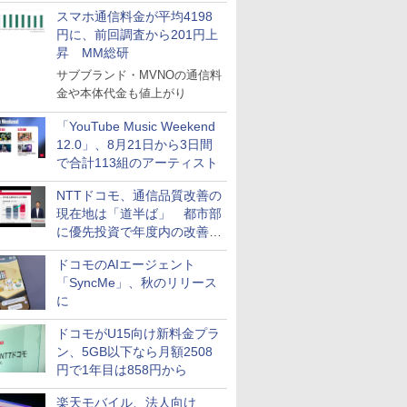
スマホ通信料金が平均4198
円に、前回調査から201円上
昇 MM総研
サブブランド・MVNOの通信料
金や本体代金も値上がり
「YouTube Music Weekend
12.0」、8月21日から3日間
で合計113組のアーティスト
NTTドコモ、通信品質改善の
現在地は「道半ば」 都市部
に優先投資で年度内の改善目
指す
ドコモのAIエージェント
「SyncMe」、秋のリリース
に
ドコモがU15向け新料金プラ
ン、5GB以下なら月額2508
円で1年目は858円から
楽天モバイル、法人向け