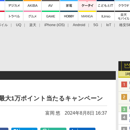
バイル
UQ
楽天
iPhone (iOS)
Android
5G
IoT
格安SI
アクセサリー
業界動向
法人向け
最新技術/その他
1
ると最大1万ポイント当たるキャンペーン
富岡 悠
2024年8月8日 16:37