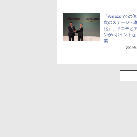
「Amazonでの
次のステージへ
化」、ドコモと
ンがdポイントな
業
2024