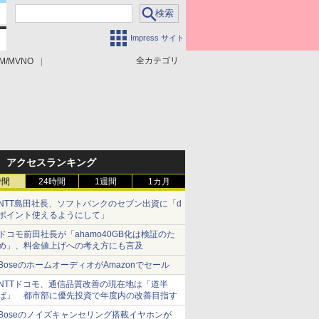
Impress サイト
全カテゴリ
M/MVNO
アクセスランキング
時間
24時間
1週間
1カ月
NTT島田社長、ソフトバンクのセブン出資に「d
ポイント使えるようにして」
ドコモ前田社長が「ahamo40GB化は検証のた
め」、料金値上げへの考え方にも言及
BoseのホームオーディオがAmazonでセール
NTTドコモ、通信品質改善の現在地は「道半
ば」 都市部に優先投資で年度内の改善目指す
Boseのノイズキャンセリング搭載イヤホンが