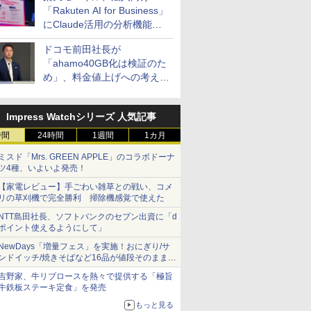
「Rakuten AI for Business」
にClaude活用の分析機能な
どを追加
ドコモ前田社長が
「ahamo40GB化は検証のた
め」、料金値上げへの考え方
にも言及
Impress Watchシリーズ 人気記事
時間
24時間
1週間
1カ月
ミスド「Mrs. GREEN APPLE」のコラボドーナ
ツ4種、いよいよ発売！
【家電レビュー】手ごわい雑草との戦い、コメ
リの草刈機で完全勝利 掃除機感覚で使えた
NTT島田社長、ソフトバンクのセブン出資に「d
ポイント使えるようにして」
NewDays「増量フェス」を実施！おにぎり/サ
ンドイッチ/焼きそばなど16品が値段そのままで
ボリュームアップ
吉野家、牛リブロースを熱々で提供する「極旨
牛鉄板ステーキ定食」を発売
もっと見る