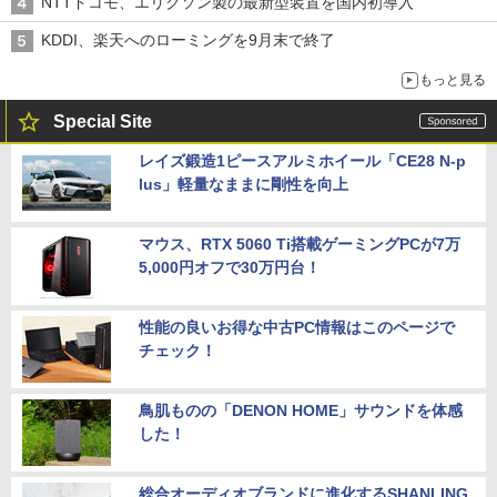
NTTドコモ、エリクソン製の最新型装置を国内初導入
KDDI、楽天へのローミングを9月末で終了
もっと見る
Special Site
レイズ鍛造1ピースアルミホイール「CE28 N-p
lus」軽量なままに剛性を向上
マウス、RTX 5060 Ti搭載ゲーミングPCが7万
5,000円オフで30万円台！
性能の良いお得な中古PC情報はこのページで
チェック！
鳥肌ものの「DENON HOME」サウンドを体感
した！
総合オーディオブランドに進化するSHANLING