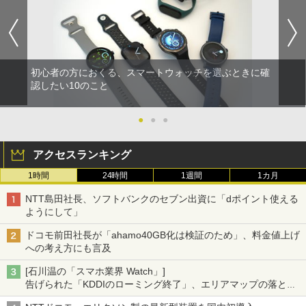
初心者の方におくる、スマートウォッチを選ぶときに確
認したい10のこと
●
●
●
アクセスランキング
1時間
24時間
1週間
1カ月
NTT島田社長、ソフトバンクのセブン出資に「dポイント使える
ようにして」
ドコモ前田社長が「ahamo40GB化は検証のため」、料金値上げ
への考え方にも言及
[石川温の「スマホ業界 Watch」]
告げられた「KDDIのローミング終了」、エリアマップの落とし
穴と楽天モバイルの課題