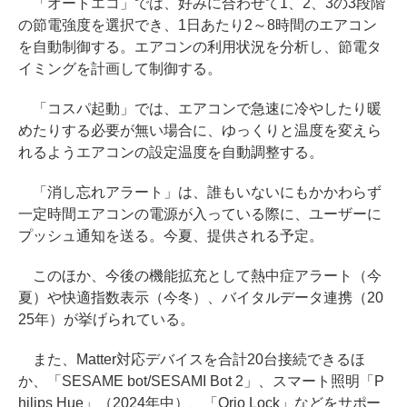
「オートエコ」では、好みに合わせて1、2、3の3段階
の節電強度を選択でき、1日あたり2～8時間のエアコン
を自動制御する。エアコンの利用状況を分析し、節電タ
イミングを計画して制御する。
「コスパ起動」では、エアコンで急速に冷やしたり暖
めたりする必要が無い場合に、ゆっくりと温度を変えら
れるようエアコンの設定温度を自動調整する。
「消し忘れアラート」は、誰もいないにもかかわらず
一定時間エアコンの電源が入っている際に、ユーザーに
プッシュ通知を送る。今夏、提供される予定。
このほか、今後の機能拡充として熱中症アラート（今
夏）や快適指数表示（今冬）、バイタルデータ連携（20
25年）が挙げられている。
また、Matter対応デバイスを合計20台接続できるほ
か、「SESAME bot/SESAMI Bot 2」、スマート照明「P
hilips Hue」（2024年中）、「Qrio Lock」などをサポー