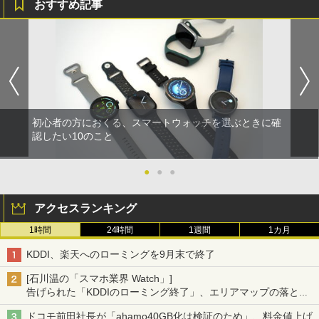
おすすめ記事
初心者の方におくる、スマートウォッチを選ぶときに確
認したい10のこと
●
●
●
アクセスランキング
1時間
24時間
1週間
1カ月
KDDI、楽天へのローミングを9月末で終了
[石川温の「スマホ業界 Watch」]
告げられた「KDDIのローミング終了」、エリアマップの落とし
穴と楽天モバイルの課題
ドコモ前田社長が「ahamo40GB化は検証のため」、料金値上げ