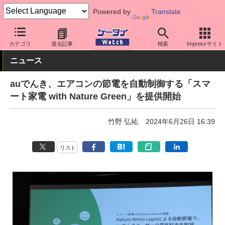
Powered by
Translate
ケータイ Watch
キャリア
au
アプリ・サービス
カテゴリ
過去記事
検索
Impressサイト
ニュース
auでんき、エアコンの節電を自動制御する「スマ
ート家電 with Nature Green」を提供開始
竹野 弘祐
2024年6月26日 16:39
リスト