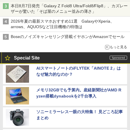
本日8月7日発売「Galaxy Z Fold8 Ultra/Fold8/Flip8」、カズレー
ザーが驚いた「そば屋のメニュー並みの薄さ」
2026年夏の最新スマホおすすめ11選 GalaxyやXperia、
arrows、AQUOSなど注目機種の特徴は
Boseのノイズキャンセリング搭載イヤホンがAmazonでセール
もっと見る
Special Site
AIスマートノートのiFLYTEK「AINOTE 2」は
なぜ魅力的なのか？
メモリ32GBでも予算内。産経新聞社がAMD R
yzen搭載dynabookを2千台導入
ソニーミラーレス一眼の大特集！ 見どころ記事
まとめ