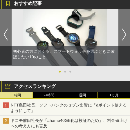
おすすめ記事
初心者の方におくる、スマートウォッチを選ぶときに確
認したい10のこと
●
●
●
アクセスランキング
1時間
24時間
1週間
1カ月
NTT島田社長、ソフトバンクのセブン出資に「dポイント使える
ようにして」
ドコモ前田社長が「ahamo40GB化は検証のため」、料金値上げ
への考え方にも言及