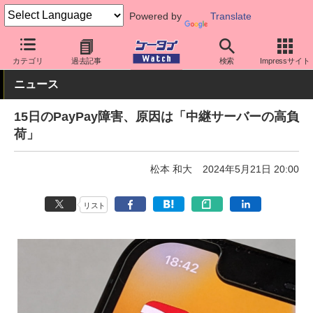
Powered by
Translate
ケータイ Watch
アプリ・サービス
決済/金融
カテゴリ
過去記事
検索
Impressサイト
ニュース
15日のPayPay障害、原因は「中継サーバーの高負
荷」
松本 和大
2024年5月21日 20:00
リスト