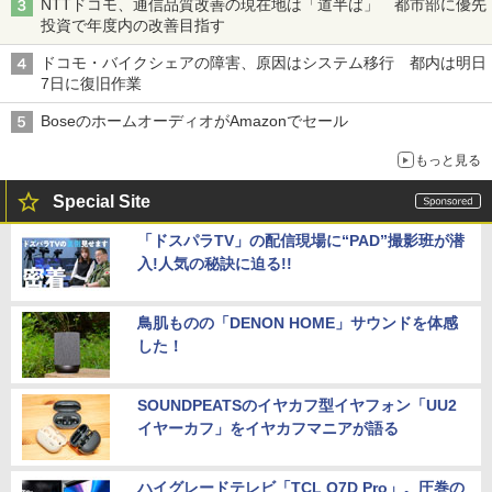
NTTドコモ、通信品質改善の現在地は「道半ば」 都市部に優先
投資で年度内の改善目指す
ドコモ・バイクシェアの障害、原因はシステム移行 都内は明日
7日に復旧作業
BoseのホームオーディオがAmazonでセール
もっと見る
Special Site
「ドスパラTV」の配信現場に“PAD”撮影班が潜
入!人気の秘訣に迫る!!
鳥肌ものの「DENON HOME」サウンドを体感
した！
SOUNDPEATSのイヤカフ型イヤフォン「UU2
イヤーカフ」をイヤカフマニアが語る
ハイグレードテレビ「TCL Q7D Pro」。圧巻の