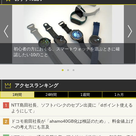
初心者の方におくる、スマートウォッチを選ぶときに確
認したい10のこと
●
●
●
アクセスランキング
1時間
24時間
1週間
1カ月
NTT島田社長、ソフトバンクのセブン出資に「dポイント使える
ようにして」
ドコモ前田社長が「ahamo40GB化は検証のため」、料金値上げ
への考え方にも言及