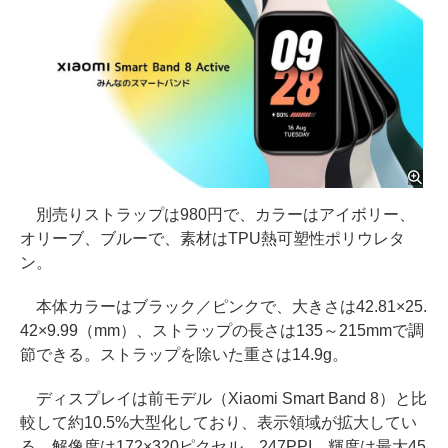
別売りストラップは980円で、カラーはアイボリー、
オリーブ、ブルーで、素材はTPU熱可塑性ポリウレタ
ン。
本体カラーはブラック／ピンクで、大きさは42.81×25.
42×9.99（mm）、ストラップの長さは135～215mmで調
節できる。ストラップを除いた重さは14.9g。
ディスプレイは前モデル（Xiaomi Smart Band 8）と比
較して約10.5%大型化しており、表示領域が拡大してい
る。解像度は172×320ピクセル、247PPI。輝度は最大45