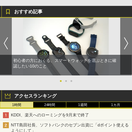
おすすめ記事
初心者の方におくる、スマートウォッチを選ぶときに確
認したい10のこと
●
●
●
アクセスランキング
1時間
24時間
1週間
1カ月
KDDI、楽天へのローミングを9月末で終了
NTT島田社長、ソフトバンクのセブン出資に「dポイント使える
ようにして」