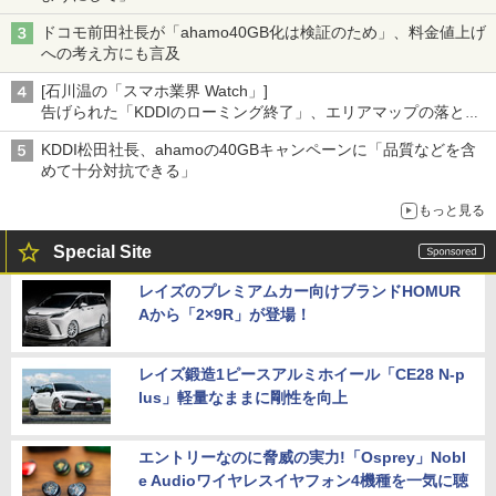
ドコモ前田社長が「ahamo40GB化は検証のため」、料金値上げ
への考え方にも言及
[石川温の「スマホ業界 Watch」]
告げられた「KDDIのローミング終了」、エリアマップの落とし
穴と楽天モバイルの課題
KDDI松田社長、ahamoの40GBキャンペーンに「品質などを含
めて十分対抗できる」
もっと見る
Special Site
レイズのプレミアムカー向けブランドHOMUR
Aから「2×9R」が登場！
レイズ鍛造1ピースアルミホイール「CE28 N-p
lus」軽量なままに剛性を向上
エントリーなのに脅威の実力!「Osprey」Nobl
e Audioワイヤレスイヤフォン4機種を一気に聴