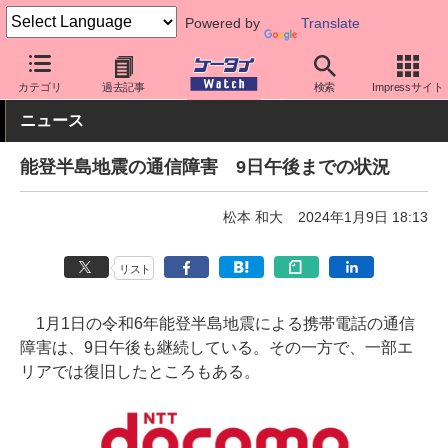
Powered by
Translate
ケータイ Watch
業界動向
災害・防災
カテゴリ
過去記事
検索
Impressサイト
ニュース
能登半島地震の通信障害 9日午後までの状況
松本 和大
2024年1月9日 18:13
リスト
1月1日の令和6年能登半島地震による携帯電話の通信
障害は、9日午後も継続している。その一方で、一部エ
リアでは復旧したところもある。