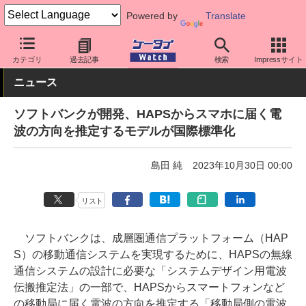
Powered by
Translate
ケータイ Watch
キャリア
ソフトバンク
ネットワーク/技術
カテゴリ
過去記事
検索
Impressサイト
ニュース
ソフトバンクが開発、HAPSからスマホに届く電
波の方向を推定するモデルが国際標準化
島田 純
2023年10月30日 00:00
リスト
ソフトバンクは、成層圏通信プラットフォーム（HAP
S）の移動通信システムを実現するために、HAPSの無線
通信システムの設計に必要な「システムデザイン用電波
伝搬推定法」の一部で、HAPSからスマートフォンなど
の移動局に届く電波の方向を推定する「移動局側の電波