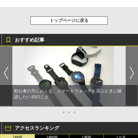
トップページに戻る
おすすめ記事
初心者の方におくる、スマートウォッチを選ぶときに確
認したい10のこと
●
●
●
アクセスランキング
1時間
24時間
1週間
1カ月