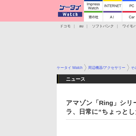
ドコモ
au
ソフトバンク
ワイモ
格安スマホ/SIMフリースマホ
周辺機器/
ケータイ Watch
周辺機器/アクセサリー
そ
ニュース
アマゾン「Ring」シ
ラ、日常に“ちょっとし