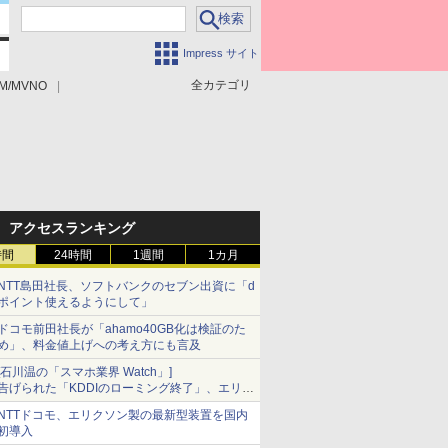
Impress サイト
全カテゴリ
M/MVNO
アクセスランキング
時間
24時間
1週間
1カ月
NTT島田社長、ソフトバンクのセブン出資に「d
ポイント使えるようにして」
ドコモ前田社長が「ahamo40GB化は検証のた
め」、料金値上げへの考え方にも言及
[石川温の「スマホ業界 Watch」]
告げられた「KDDIのローミング終了」、エリア
マップの落とし穴と楽天モバイルの課題
NTTドコモ、エリクソン製の最新型装置を国内
初導入