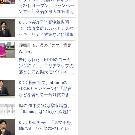
月29日オープン、キャンペー
ンで一部商品が最大20%還元
KDDIの第1四半期決算説明
会、増収増益もガバナンスや
セキュリティ対策などに課題
石川温の「スマホ業界
連載
Watch」
告げられた「KDDIのローミ
ング終了」、エリアマップの
落とし穴と楽天モバイルの課
題
KDDI松田社長、ahamoの
40GBキャンペーンに「品質
などを含めて十分対抗でき
る」
IIJの26年度1Qは増収増益、
「IIJmio」は145万回線超に
KDDI松田社長、「スマホを
軸にAIデバイス増やしたい」