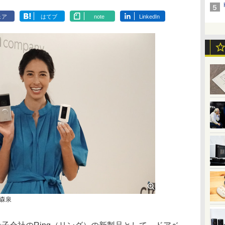
ェア
はてブ
note
LinkedIn
森泉