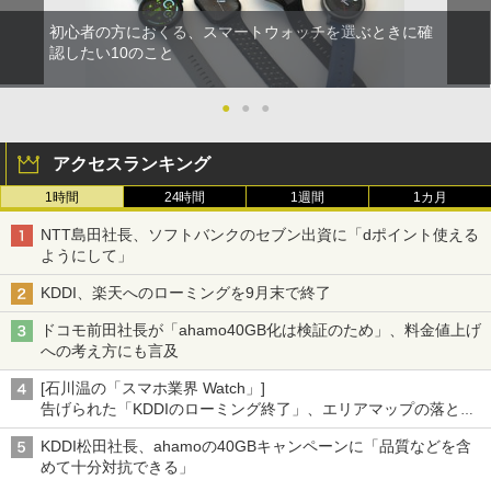
初心者の方におくる、スマートウォッチを選ぶときに確
認したい10のこと
●
●
●
アクセスランキング
1時間
24時間
1週間
1カ月
NTT島田社長、ソフトバンクのセブン出資に「dポイント使える
ようにして」
KDDI、楽天へのローミングを9月末で終了
ドコモ前田社長が「ahamo40GB化は検証のため」、料金値上げ
への考え方にも言及
[石川温の「スマホ業界 Watch」]
告げられた「KDDIのローミング終了」、エリアマップの落とし
穴と楽天モバイルの課題
KDDI松田社長、ahamoの40GBキャンペーンに「品質などを含
めて十分対抗できる」