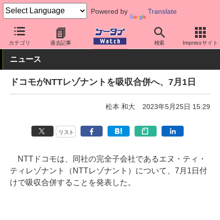
Powered by
Translate
ケータイ Watch
業界動向
企業動向
カテゴリ
過去記事
検索
Impressサイト
ニュース
ドコモがNTTレゾナントを吸収合併へ、7月1日
松本 和大
2023年5月25日 15:29
リスト
NTTドコモは、同社の完全子会社であるエヌ・ティ・
ティレゾナント（NTTレゾナント）について、7月1日付
けで吸収合併することを発表した。