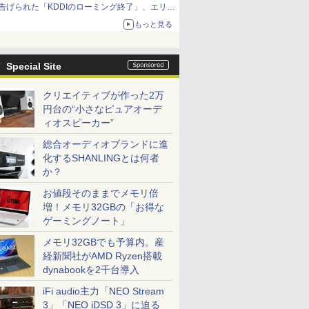
告げられた「KDDIのローミング終了」、エリア
マップの落とし穴と楽天モバイルの課題
もっと見る
Special Site
クリエイティブが作った2万
円台の“小さなピュアオーデ
ィオスピーカー”
総合オーディオブランドに進
化するSHANLINGとは何者
か？
お値段そのままでメモリ倍
増！メモリ32GBの「お得な
ゲーミングノート」
メモリ32GBでも予算内。産
経新聞社がAMD Ryzen搭載
dynabookを2千台導入
iFi audio主力「NEO Stream
3」「NEO iDSD 3」に迫る