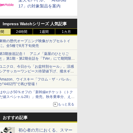
楽天モバイル、「Android
17」の対象製品を案内
Impress Watchシリーズ 人気記事
時間
24時間
1週間
1カ月
東映の歴代オープニング映像がカプセルトイ
に。全5種で8月下旬発売
第3期放送記念！ アニメ「薬屋のひとりご
と」第1期・第2期全話を「TVer」にて期間限定
で順次無料配信開始
ユニクロ、今日から「お盆特別セール」。涼感
シアサッカーワンピース待望値下げ、撥水ギア
ショーツは1990円に
Amazon、ウイスキー「フロム・ザ・バレル」
が“4402円”で再び登場！
はやぶさ50％オフの「新幹線eチケット（トク
だ値スペシャル28）」発売。秋冬乗車分、えき
ねっと限定
もっと見る
おすすめ記事
初心者の方におくる、スマー