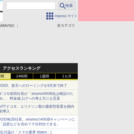
Impress サイト
全カテゴリ
M/MVNO
アクセスランキング
時間
24時間
1週間
1カ月
KDDI、楽天へのローミングを9月末で終了
ドコモ前田社長が「ahamo40GB化は検証のた
め」、料金値上げへの考え方にも言及
NTTドコモ、エリクソン製の最新型装置を国内
初導入
KDDI松田社長、ahamoの40GBキャンペーンに
「品質などを含めて十分対抗できる」
[石川温の「スマホ業界 Watch」]