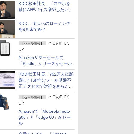
KDDI松田社長、「スマホを
軸にAIデバイス増やしたい」
KDDI、楽天へのローミング
を9月末で終了
本日のPICK
【セール情報】
UP
Amazonサマーセールで
「Kindle」シリーズがセール
KDDI松田社長、762万人に影
響したISP向けメール基盤不
正アクセスで対策をあらため
て説明
本日のPICK
【セール情報】
UP
Amazonで「Motorola moto
g06」と「edge 60」がセー
ル