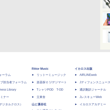
Rittor Music
イカロス出版
dフォーラム
リットーミュージック
AIRLINEweb
ップ担当者フォーラム
楽器探そう!デジマート
Jディフェンスニュー
ness Library
TシャツPOD T-OD
通訳翻訳ジャーナル
セミナー
立東舎
JレスキューWeb
 X（デジタルクロス）
山と溪谷社
イカロスアカデミー