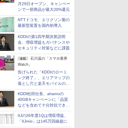
月29日オープン、キャンペー
ンで一部商品が最大20%還元
NTTドコモ、エリクソン製の
最新型装置を国内初導入
KDDIの第1四半期決算説明
会、増収増益もガバナンスや
セキュリティ対策などに課題
石川温の「スマホ業界
連載
Watch」
告げられた「KDDIのローミ
ング終了」、エリアマップの
落とし穴と楽天モバイルの課
題
KDDI松田社長、ahamoの
40GBキャンペーンに「品質
などを含めて十分対抗でき
る」
IIJの26年度1Qは増収増益、
「IIJmio」は145万回線超に