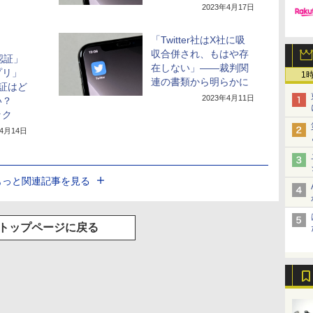
2023年4月17日
「Twitter社はX社に吸
収合併され、もはや存
S認証」
在しない」――裁判関
プリ」
1
連の書類から明らかに
証はど
2023年4月11日
い？
ック
年4月14日
もっと関連記事を見る
トップページに戻る