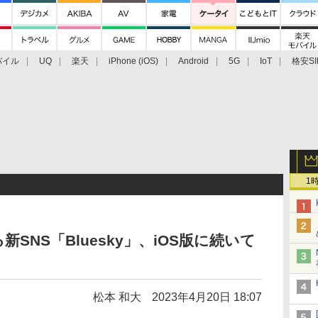
バイル
UQ
楽天
iPhone (iOS)
Android
5G
IoT
格安SI
アクセサリー
業界動向
法人向け
最新技術/その他
1
る新SNS「Bluesky」、iOS版に続いて
松本 和大
2023年4月20日 18:07