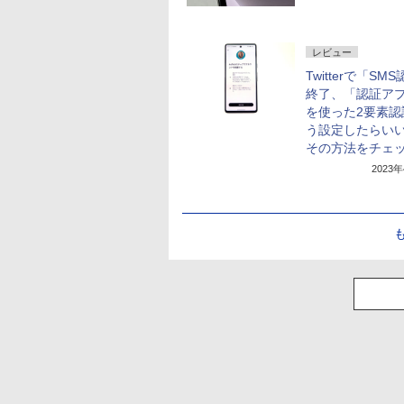
レビュー
Twitterで「SM
終了、「認証ア
を使った2要素認
う設定したらい
その方法をチェ
2023