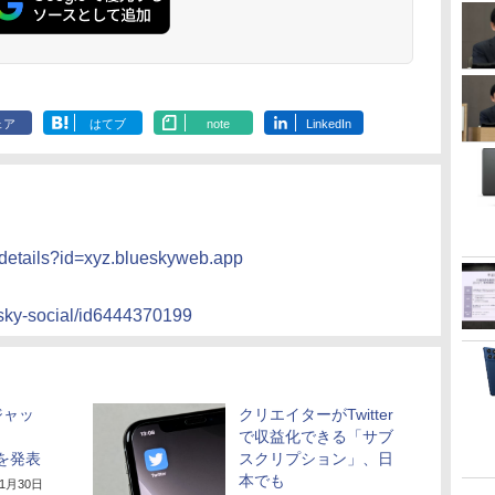
ェア
はてブ
note
LinkedIn
s/details?id=xyz.blueskyweb.app
esky-social/id6444370199
のジャッ
クリエイターがTwitter
、
で収益化できる「サブ
退任を発表
スクリプション」、日
本でも
11月30日