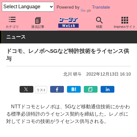
Powered by
Translate
ケータイ Watch
キャリア
ドコモ
ネットワーク/技術
カテゴリ
過去記事
検索
Impressサイト
ニュース
ドコモ、レノボへ5Gなど特許技術をライセンス供
与
北川 研斗
2022年12月13日 16:10
リスト
NTTドコモとレノボは、5Gなど移動通信技術にかかわ
る標準必須特許のライセンス契約を締結した。レノボに
対してドコモの技術がライセンス供与される。