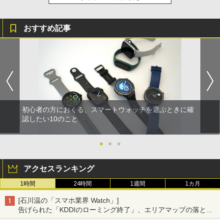
おすすめ記事
初心者の方におくる、スマートウォッチを選ぶときに確
認したい10のこと
●
●
●
アクセスランキング
1時間
24時間
1週間
1カ月
[石川温の「スマホ業界 Watch」]
告げられた「KDDIのローミング終了」、エリアマップの落とし
穴と楽天モバイルの課題