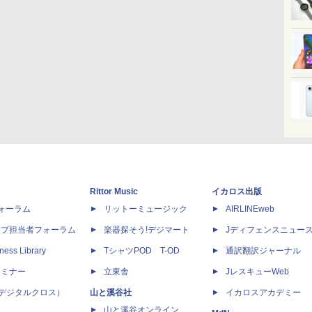
Rittor Music
イカロス出版
dフォーラム
リットーミュージック
AIRLINEweb
ップ担当者フォーラム
楽器探そう!デジマート
Jディフェンスニュー
ness Library
TシャツPOD T-OD
通訳翻訳ジャーナル
セミナー
立東舎
JレスキューWeb
 X（デジタルクロス）
山と溪谷社
イカロスアカデミー
山と溪谷オンライン