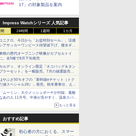
17」の対象製品を案内
Impress Watchシリーズ 人気記事
時間
24時間
1週間
1カ月
ユニクロ、今日から「お盆特別セール」。涼感
シアサッカーワンピース待望値下げ、撥水ギア
ショーツは1990円に
東映の歴代オープニング映像がカプセルトイ
に。全5種で8月下旬発売
カルディ、オンライン限定「ネコバッグ＆タン
ブラーセット」を一般販売。7月の抽選販売の
当選無効分
はやぶさ50％オフの「新幹線eチケット（トク
だ値スペシャル28）」発売。秋冬乗車分、えき
ねっと限定
「ムーミン」大小メッシュポーチが付録、素敵
なあの人 11月号。中身が見やすく、温泉スパに
も使える
もっと見る
おすすめ記事
初心者の方におくる、スマー