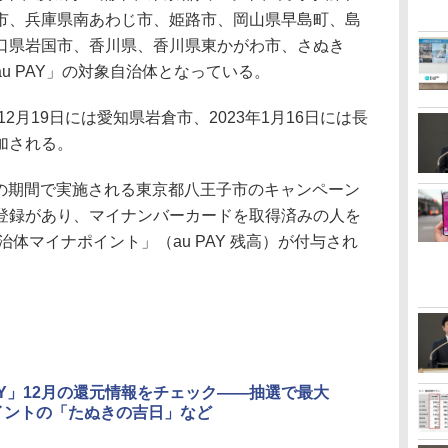
市、兵庫県南あわじ市、姫路市、岡山県早島町、島
口県岩国市、香川県、香川県東かがわ市、さぬき
u PAY」の対象自治体となっている。
2月19日には愛知県岩倉市、2023年1月16日には長
加される。
での期間で実施される東京都八王子市のキャンペーン
登録があり、マイナンバーカードを取得済みの人を
治体マイナポイント」（au PAY 残高）が付与され
PAY」12月の還元情報をチェック――抽選で最大
ポイントの「たぬきの吉日」など