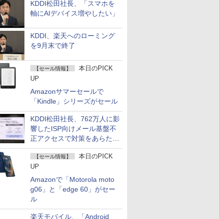
KDDI松田社長、「スマホを
軸にAIデバイス増やしたい」
KDDI、楽天へのローミング
を9月末で終了
本日のPICK
【セール情報】
UP
Amazonサマーセールで
「Kindle」シリーズがセール
KDDI松田社長、762万人に影
響したISP向けメール基盤不
正アクセスで対策をあらため
て説明
本日のPICK
【セール情報】
UP
Amazonで「Motorola moto
g06」と「edge 60」がセー
ル
楽天モバイル、「Android