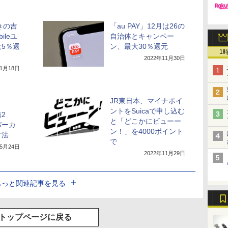
ぬきの吉
「au PAY」12月は26の
ileユ
自治体とキャンペー
5％還
ン、最大30％還元
1
2022年11月30日
11月18日
JR東日本、マイナポイ
ントをSuicaで申し込む
2
と「どこかにビューー
バーカ
ン！」を4000ポイント
方法
で
年5月24日
2022年11月29日
もっと関連記事を見る
トップページに戻る