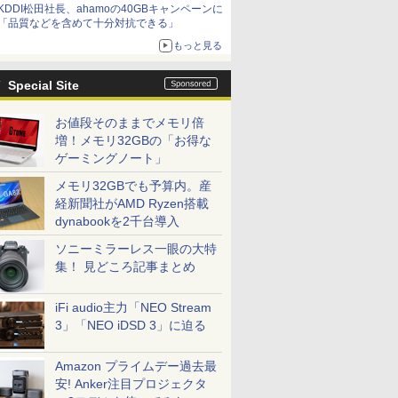
KDDI松田社長、ahamoの40GBキャンペーンに
「品質などを含めて十分対抗できる」
もっと見る
Special Site
お値段そのままでメモリ倍
増！メモリ32GBの「お得な
ゲーミングノート」
メモリ32GBでも予算内。産
経新聞社がAMD Ryzen搭載
dynabookを2千台導入
ソニーミラーレス一眼の大特
集！ 見どころ記事まとめ
iFi audio主力「NEO Stream
3」「NEO iDSD 3」に迫る
Amazon プライムデー過去最
安! Anker注目プロジェクタ