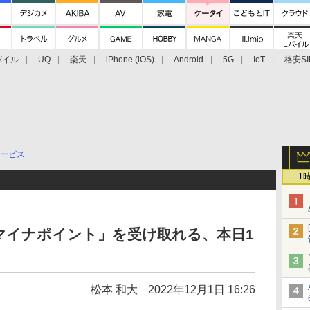
バイル
UQ
楽天
iPhone (iOS)
Android
5G
IoT
格安SI
アクセサリー
業界動向
法人向け
最新技術/その他
ービス
1
治体マイナポイント」を受け取れる、本日1
松本 和大
2022年12月1日 16:26