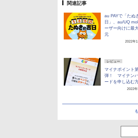
関連記事
au PAYで「た
日」、au/UQ mob
ーザー向けに最大
元
2022年
レビュー
マイナポイント第
弾！ マイナン
ードを申し込む
2022