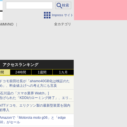
Impress サイト
全カテゴリ
M/MVNO
アクセスランキング
時間
24時間
1週間
1カ月
ドコモ前田社長が「ahamo40GB化は検証のた
め」、料金値上げへの考え方にも言及
[石川温の「スマホ業界 Watch」]
告げられた「KDDIのローミング終了」、エリア
マップの落とし穴と楽天モバイルの課題
NTTドコモ、エリクソン製の最新型装置を国内
初導入
Amazonで「Motorola moto g06」と「edge
60」がセール