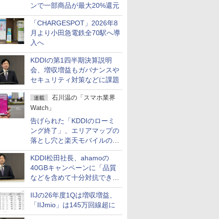
ンで一部商品が最大20%還元
「CHARGESPOT」2026年8
月より小田急電鉄全70駅へ導
入へ
KDDIの第1四半期決算説明
会、増収増益もガバナンスや
セキュリティ対策などに課題
石川温の「スマホ業界
連載
Watch」
告げられた「KDDIのローミ
ング終了」、エリアマップの
落とし穴と楽天モバイルの課
題
KDDI松田社長、ahamoの
40GBキャンペーンに「品質
などを含めて十分対抗でき
る」
IIJの26年度1Qは増収増益、
「IIJmio」は145万回線超に