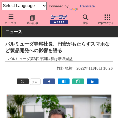
Powered by
Translate
ケータイ Watch
OS
Android
その他メーカー
カテゴリ
過去記事
検索
Impressサイト
ニュース
バルミューダ寺尾社長、円安がもたらすスマホな
ど製品開発への影響を語る
バルミューダ第3四半期決算は増収減益
竹野 弘祐
2022年11月8日 18:26
リスト