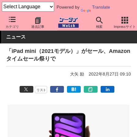
Powered by
Translate
ケータイ Watch
OS
iPhone (iOS)
iPad
カテゴリ
過去記事
検索
Impressサイト
ニュース
「iPad mini（2021モデル）」がセール、Amazon
タイムセール祭りで
大矢 励
2022年8月27日 09:10
リスト