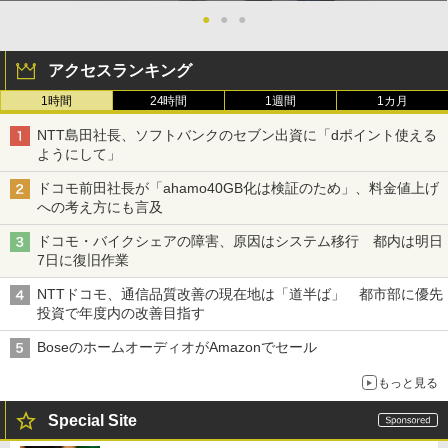
●
●
●
アクセスランキング
1時間
24時間
1週間
1カ月
NTT島田社長、ソフトバンクのセブン出資に「dポイント使える
ようにして」
ドコモ前田社長が「ahamo40GB化は検証のため」、料金値上げ
への考え方にも言及
ドコモ・バイクシェアの障害、原因はシステム移行 都内は明日
7日に復旧作業
NTTドコモ、通信品質改善の現在地は「道半ば」 都市部に優先
投資で年度内の改善目指す
BoseのホームオーディオがAmazonでセール
もっと見る
Special Site