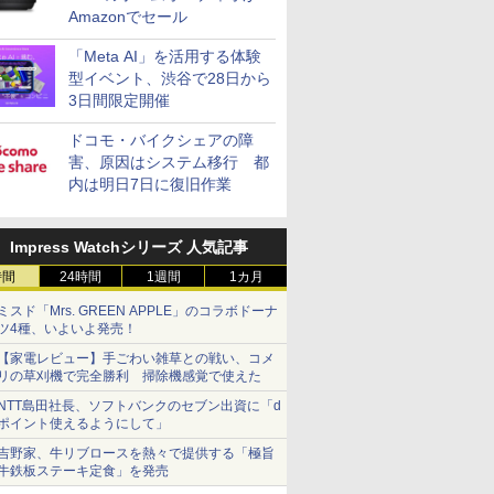
Amazonでセール
「Meta AI」を活用する体験
型イベント、渋谷で28日から
3日間限定開催
ドコモ・バイクシェアの障
害、原因はシステム移行 都
内は明日7日に復旧作業
Impress Watchシリーズ 人気記事
時間
24時間
1週間
1カ月
ミスド「Mrs. GREEN APPLE」のコラボドーナ
ツ4種、いよいよ発売！
【家電レビュー】手ごわい雑草との戦い、コメ
リの草刈機で完全勝利 掃除機感覚で使えた
NTT島田社長、ソフトバンクのセブン出資に「d
ポイント使えるようにして」
吉野家、牛リブロースを熱々で提供する「極旨
牛鉄板ステーキ定食」を発売