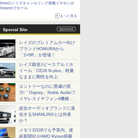
Boseのノイズキャンセリング搭載イヤホンが
Amazonでセール
もっと見る
Special Site
レイズのプレミアムカー向け
ブランドHOMURAから
「2×9R」が登場！
レイズ鍛造1ピースアルミホ
イール「CE28 N-plus」軽量
なままに剛性を向上
エントリーなのに脅威の実
力!「Osprey」Noble Audioワ
イヤレスイヤフォン4機種を
一気に聴く
総合オーディオブランドに進
化するSHANLINGとは何者
か？
メモリ32GBでも予算内。産
経新聞社がAMD Ryzen搭載