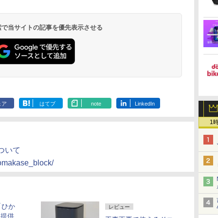
 検索で当サイトの記事を優先表示させる
ェア
はてブ
note
LinkedIn
1
ついて
/omakase_block/
「ひか
レビュー
ら提供