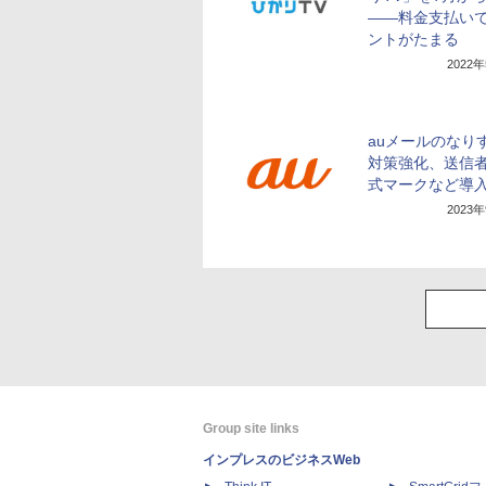
――料金支払いで
ントがたまる
2022
auメールのなり
対策強化、送信
式マークなど導
2023
Group site links
インプレスのビジネスWeb