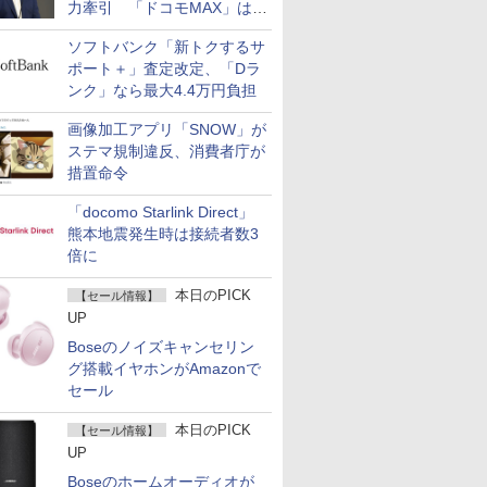
力牽引 「ドコモMAX」は
400万契約突破
ソフトバンク「新トクするサ
ポート＋」査定改定、「Dラ
ンク」なら最大4.4万円負担
画像加工アプリ「SNOW」が
ステマ規制違反、消費者庁が
措置命令
「docomo Starlink Direct」
熊本地震発生時は接続者数3
倍に
本日のPICK
【セール情報】
UP
Boseのノイズキャンセリン
グ搭載イヤホンがAmazonで
セール
本日のPICK
【セール情報】
UP
Boseのホームオーディオが