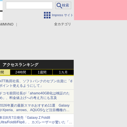
Impress サイト
全カテゴリ
M/MVNO
アクセスランキング
時間
24時間
1週間
1カ月
NTT島田社長、ソフトバンクのセブン出資に「d
ポイント使えるようにして」
ドコモ前田社長が「ahamo40GB化は検証のた
め」、料金値上げへの考え方にも言及
2026年夏の最新スマホおすすめ11選 Galaxy
やXperia、arrows、AQUOSなど注目機種の特
徴は
本日8月7日発売「Galaxy Z Fold8
Ultra/Fold8/Flip8」、カズレーザーが驚いた「そ
ば屋のメニュー並みの薄さ」