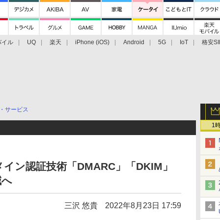
バイル
UQ
楽天
iPhone (iOS)
Android
5G
IoT
格安SI
アクセサリー
業界動向
法人向け
最新技術/その他
・サービス
1
イン認証技術「DMARC」「DKIM」
減へ
三沢 悠貴
2022年8月23日 17:59