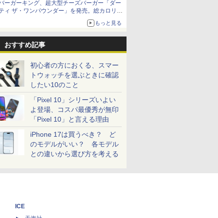
バーガーキング、超大型チーズバーガー「ダー
ティ ザ・ワンパウンダー」を発売。総カロリー
約1656kcal、総重量約527g！
もっと見る
おすすめ記事
初心者の方におくる、スマー
トウォッチを選ぶときに確認
したい10のこと
「Pixel 10」シリーズいよい
よ登場、コスパ最優秀が無印
「Pixel 10」と言える理由
iPhone 17は買うべき？ ど
のモデルがいい？ 各モデル
との違いから選び方を考える
ICE