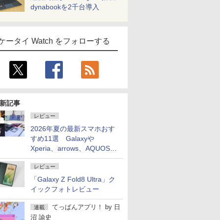
dynabookを2千台導入
ケータイ Watch をフォローする
新記事
レビュー
2026年夏の最新スマホおす
すめ11選 Galaxyや
Xperia、arrows、AQUOSな
ど注目機種の特徴は
レビュー
「Galaxy Z Fold8 Ultra」ク
イックフォトレビュー
てっぱんアプリ！
by
日
連載
沼 諭史