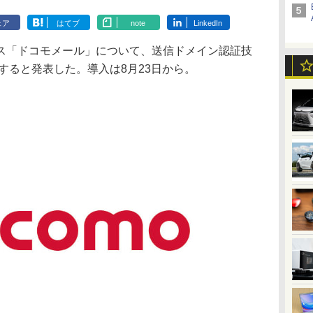
ェア
はてブ
note
LinkedIn
ス「ドコモメール」について、送信ドメイン認証技
入すると発表した。導入は8月23日から。