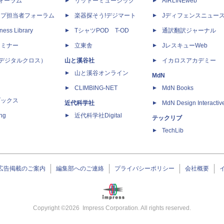
dフォーラム
リットーミュージック
AIRLINEweb
ップ担当者フォーラム
楽器探そう!デジマート
Jディフェンスニュー
ness Library
TシャツPOD T-OD
通訳翻訳ジャーナル
セミナー
立東舎
JレスキューWeb
 X（デジタルクロス）
山と溪谷社
イカロスアカデミー
山と溪谷オンライン
MdN
CLIMBING-NET
MdN Books
ブックス
近代科学社
MdN Design Interactiv
ing
近代科学社Digital
テックリブ
TechLib
広告掲載のご案内
編集部へのご連絡
プライバシーポリシー
会社概要
Copyright ©
2026
Impress Corporation. All rights reserved.