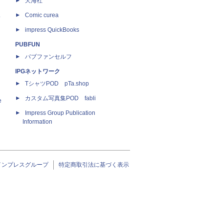
天海社
ス
Comic curea
impress QuickBooks
PUBFUN
パブファンセルフ
IPGネットワーク
TシャツPOD pTa.shop
カスタム写真集POD fabli
e
Impress Group Publication
Information
インプレスグループ
特定商取引法に基づく表示