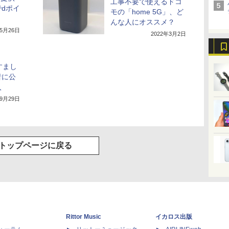
工事不要で使えるドコ
dポイ
モの「home 5G」、ど
んな人にオススメ？
年5月26日
2022年3月2日
すまし
者に公
入
年9月29日
トップページに戻る
Rittor Music
イカロス出版