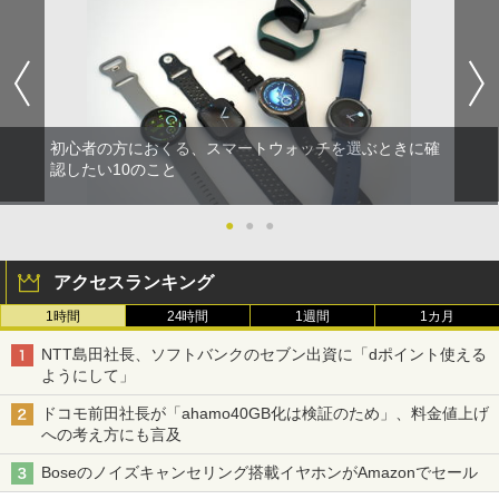
初心者の方におくる、スマートウォッチを選ぶときに確
認したい10のこと
●
●
●
アクセスランキング
1時間
24時間
1週間
1カ月
NTT島田社長、ソフトバンクのセブン出資に「dポイント使える
ようにして」
ドコモ前田社長が「ahamo40GB化は検証のため」、料金値上げ
への考え方にも言及
Boseのノイズキャンセリング搭載イヤホンがAmazonでセール