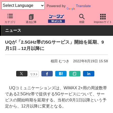
Powered by
Translate
ケータイ Watch
キャリア
UQ
5G
カテゴリ
過去記事
検索
Impressサイト
ニュース
UQが「2.5GHz帯の5Gサービス」開始を延期、9
月1日→12月以降に
植田 むつき
2022年8月19日 15:58
リスト
UQコミュニケーションズは、WiMAX 2+用の周波数帯
である2.5GHz帯で提供する5Gサービスについて、サー
ビスの開始時期を延期する。当初の9月1日以降という予
定から、12月以降に変更となる。