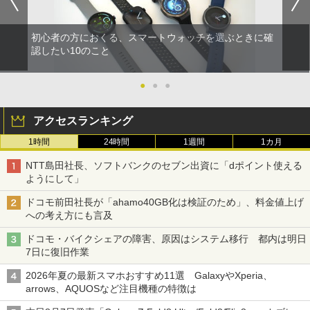
初心者の方におくる、スマートウォッチを選ぶときに確
認したい10のこと
●
●
●
アクセスランキング
1時間
24時間
1週間
1カ月
NTT島田社長、ソフトバンクのセブン出資に「dポイント使える
ようにして」
ドコモ前田社長が「ahamo40GB化は検証のため」、料金値上げ
への考え方にも言及
ドコモ・バイクシェアの障害、原因はシステム移行 都内は明日
7日に復旧作業
2026年夏の最新スマホおすすめ11選 GalaxyやXperia、
arrows、AQUOSなど注目機種の特徴は