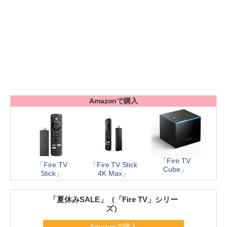
Amazonで購入
「Fire TV
「Fire TV
「Fire TV Stick
Cube」
Stick」
4K Max」
「夏休みSALE」（「Fire TV」シリー
ズ）
Amazonで購入