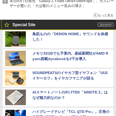
本日8月7日発売「Galaxy Z Fold8 Ultra/Fold8/Flip8」、カズレー
ザーが驚いた「そば屋のメニュー並みの薄さ」
もっと見る
Special Site
鳥肌ものの「DENON HOME」サウンドを体感
した！
メモリ32GBでも予算内。産経新聞社がAMD R
yzen搭載dynabookを2千台導入
SOUNDPEATSのイヤカフ型イヤフォン「UU2
イヤーカフ」をイヤカフマニアが語る
AIスマートノートのiFLYTEK「AINOTE 2」は
なぜ魅力的なのか？
ハイグレードテレビ「TCL Q7D Pro」。圧巻の