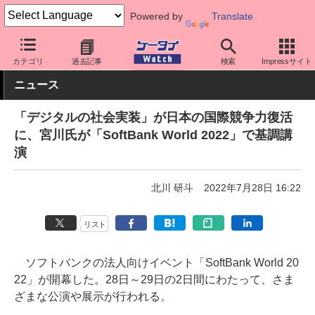
Powered by
Translate
ケータイ Watch
キャリア
ソフトバンク
キーパーソン
カテゴリ
過去記事
検索
Impressサイト
ニュース
「デジタルの社会実装」が日本の国際競争力復活
に、宮川氏が「SoftBank World 2022」で基調講
演
北川 研斗
2022年7月28日 16:22
リスト
ソフトバンクの法人向けイベント「SoftBank World 20
22」が開幕した。28日～29日の2日間にわたって、さま
ざまな公演や展示が行われる。