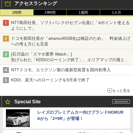
アクセスランキング
1時間
24時間
1週間
1カ月
NTT島田社長、ソフトバンクのセブン出資に「dポイント使える
ようにして」
ドコモ前田社長が「ahamo40GB化は検証のため」、料金値上げ
への考え方にも言及
[石川温の「スマホ業界 Watch」]
告げられた「KDDIのローミング終了」、エリアマップの落とし
穴と楽天モバイルの課題
NTTドコモ、エリクソン製の最新型装置を国内初導入
KDDI、楽天へのローミングを9月末で終了
もっと見る
Special Site
レイズのプレミアムカー向けブランドHOMUR
Aから「2×9R」が登場！