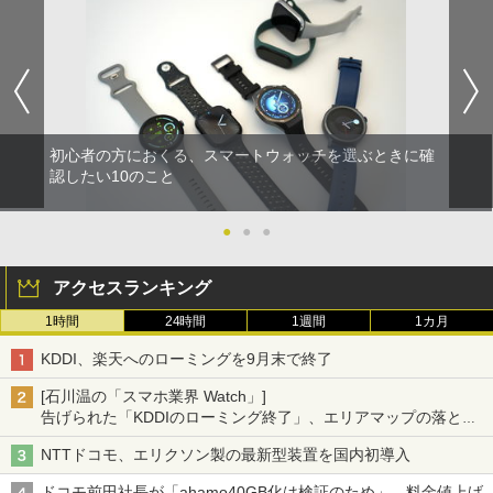
初心者の方におくる、スマートウォッチを選ぶときに確
認したい10のこと
●
●
●
アクセスランキング
1時間
24時間
1週間
1カ月
KDDI、楽天へのローミングを9月末で終了
[石川温の「スマホ業界 Watch」]
告げられた「KDDIのローミング終了」、エリアマップの落とし
穴と楽天モバイルの課題
NTTドコモ、エリクソン製の最新型装置を国内初導入
ドコモ前田社長が「ahamo40GB化は検証のため」、料金値上げ