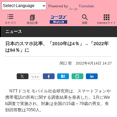
Powered by
Translate
ケータイ Watch
業界動向
調査
カテゴリ
過去記事
検索
Impressサイト
ニュース
日本のスマホ比率、「2010年は4％」→「2022年
は94％」に
関口 聖
2022年4月14日 14:27
リスト
NTTドコモ モバイル社会研究所は、スマートフォンや
携帯電話の所有に関する調査結果を発表した。1月にWe
b調査で実施され、対象は全国の15歳～79歳の男女。有
効回答数は7050人。