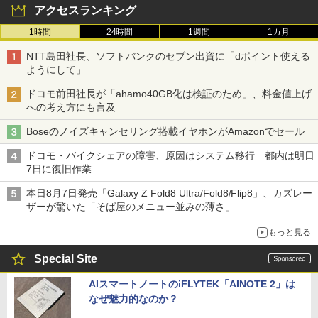
アクセスランキング
1時間
24時間
1週間
1カ月
NTT島田社長、ソフトバンクのセブン出資に「dポイント使える
ようにして」
ドコモ前田社長が「ahamo40GB化は検証のため」、料金値上げ
への考え方にも言及
Boseのノイズキャンセリング搭載イヤホンがAmazonでセール
ドコモ・バイクシェアの障害、原因はシステム移行 都内は明日
7日に復旧作業
本日8月7日発売「Galaxy Z Fold8 Ultra/Fold8/Flip8」、カズレー
ザーが驚いた「そば屋のメニュー並みの薄さ」
もっと見る
Special Site
AIスマートノートのiFLYTEK「AINOTE 2」は
なぜ魅力的なのか？