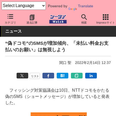
Powered by
Translate
ケータイ Watch
キャリア
ドコモ
アプリ・サービス
カテゴリ
過去記事
検索
Impressサイト
ニュース
“偽ドコモ”のSMSが増加傾向、「未払い料金お支
払いのお願い」は無視しよう
関口 聖
2022年2月14日 12:37
リスト
フィッシング対策協議会は10日、NTTドコモをかたる
偽のSMS（ショートメッセージ）が増加していると発表
した。