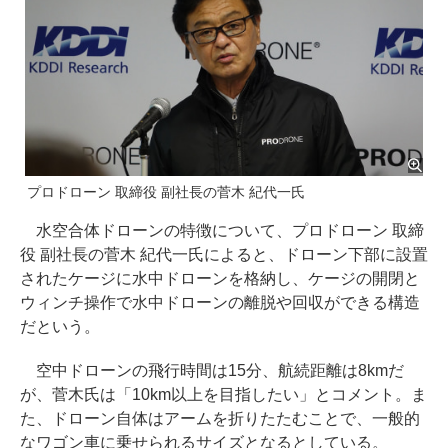
プロドローン 取締役 副社長の菅木 紀代一氏
水空合体ドローンの特徴について、プロドローン 取締
役 副社長の菅木 紀代一氏によると、ドローン下部に設置
されたケージに水中ドローンを格納し、ケージの開閉と
ウィンチ操作で水中ドローンの離脱や回収ができる構造
だという。
空中ドローンの飛行時間は15分、航続距離は8kmだ
が、菅木氏は「10km以上を目指したい」とコメント。ま
た、ドローン自体はアームを折りたたむことで、一般的
なワゴン車に乗せられるサイズとなるとしている。