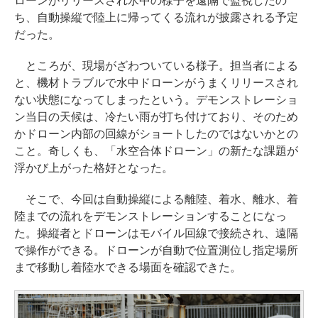
ローンがリリースされ水中の様子を遠隔で監視したの
ち、自動操縦で陸上に帰ってくる流れが披露される予定
だった。
ところが、現場がざわついている様子。担当者による
と、機材トラブルで水中ドローンがうまくリリースされ
ない状態になってしまったという。デモンストレーショ
ン当日の天候は、冷たい雨が打ち付けており、そのため
かドローン内部の回線がショートしたのではないかとの
こと。奇しくも、「水空合体ドローン」の新たな課題が
浮かび上がった格好となった。
そこで、今回は自動操縦による離陸、着水、離水、着
陸までの流れをデモンストレーションすることになっ
た。操縦者とドローンはモバイル回線で接続され、遠隔
で操作ができる。ドローンが自動で位置測位し指定場所
まで移動し着陸水できる場面を確認できた。