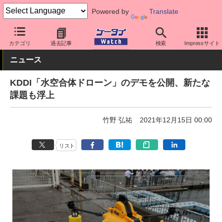
Powered by
Translate
ケータイ Watch
キャリア
au
アプリ・サービス
カテゴリ
過去記事
検索
Impressサイト
ニュース
KDDI「水空合体ドローン」のデモを公開、新たな
課題も浮上
竹野 弘祐
2021年12月15日 00:00
リスト