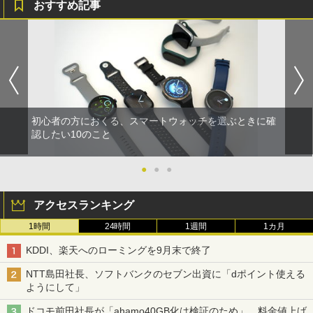
おすすめ記事
初心者の方におくる、スマートウォッチを選ぶときに確
認したい10のこと
●
●
●
アクセスランキング
1時間
24時間
1週間
1カ月
KDDI、楽天へのローミングを9月末で終了
NTT島田社長、ソフトバンクのセブン出資に「dポイント使える
ようにして」
ドコモ前田社長が「ahamo40GB化は検証のため」、料金値上げ