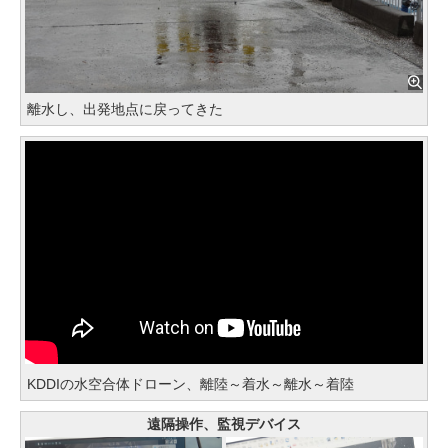
離水し、出発地点に戻ってきた
KDDIの水空合体ドローン、離陸～着水～離水～着陸
遠隔操作、監視デバイス