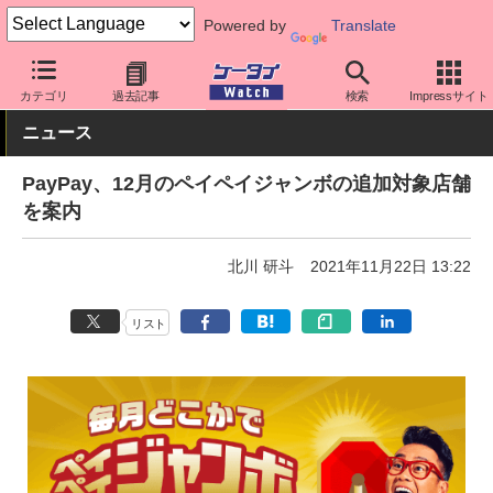
Powered by
Translate
ケータイ Watch
アプリ・サービス
決済/金融
カテゴリ
過去記事
検索
Impressサイト
ニュース
PayPay、12月のペイペイジャンボの追加対象店舗
を案内
北川 研斗
2021年11月22日 13:22
リスト