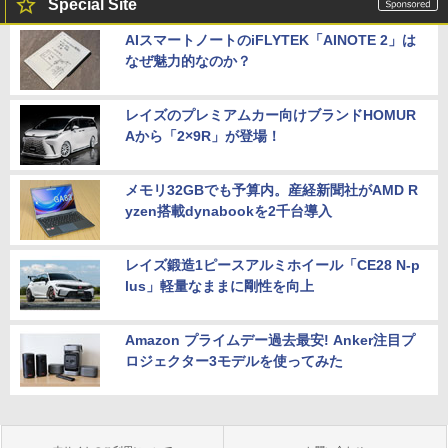
Special Site
AIスマートノートのiFLYTEK「AINOTE 2」は
なぜ魅力的なのか？
レイズのプレミアムカー向けブランドHOMUR
Aから「2×9R」が登場！
メモリ32GBでも予算内。産経新聞社がAMD R
yzen搭載dynabookを2千台導入
レイズ鍛造1ピースアルミホイール「CE28 N-p
lus」軽量なままに剛性を向上
Amazon プライムデー過去最安! Anker注目プ
ロジェクター3モデルを使ってみた