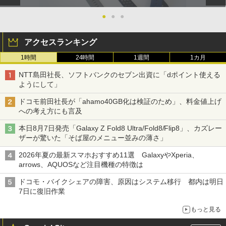
●
●
●
アクセスランキング
1時間
24時間
1週間
1カ月
NTT島田社長、ソフトバンクのセブン出資に「dポイント使える
ようにして」
ドコモ前田社長が「ahamo40GB化は検証のため」、料金値上げ
への考え方にも言及
本日8月7日発売「Galaxy Z Fold8 Ultra/Fold8/Flip8」、カズレー
ザーが驚いた「そば屋のメニュー並みの薄さ」
2026年夏の最新スマホおすすめ11選 GalaxyやXperia、
arrows、AQUOSなど注目機種の特徴は
ドコモ・バイクシェアの障害、原因はシステム移行 都内は明日
7日に復旧作業
もっと見る