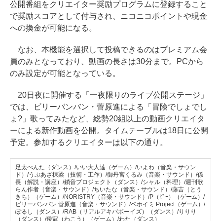
公開番組をクリエイター奨励プログラムに登録すること
で奨励スコアとして付与され、ニコニコポイントや現金
への換金が可能になる。
なお、本機能を選択して投稿できるのはプレミアム会
員のみとなっており、動画の長さは30分まで。PCから
のみ設定が可能となっている。
20日夜に開催する「一夜限りのライブ公開ステージ」
では、ビリーバンバン・菅原進による「冒険でしょでし
ょ?」歌ってみたなど、総勢20組以上の動画クリエイタ
ーによる新作動画を公開。タイムテーブルは18日に公開
予定。参加するクリエイターは以下の通り。
足太ぺんた（ダンス）/いい大人達（ゲーム）/いよわ（音楽・サウン
ド）/うぷあざ棟梁（技術・工作）/御丹宮くるみ（音楽・サウンド）/係
長（解説・講座）/鎖音プロジェクト（ダンス）/シャル（料理）/週刊歌
らん作者（音楽・サウンド）/ちいたな（音楽・サウンド）/藤吉（とう
きち）（ゲーム）/NORISTRY（音楽・サウンド）/P（ﾋﾟｰ）（ゲーム）/
ビリーバンバン 菅原進（音楽・サウンド）/ベホイミ Project（ゲーム）/
ぽるし（ダンス）/RAB（リアルアキバボーイズ）（ダンス）/りりり
（ダンス）/倭寇（わこう）（ゲーム）/わた（ダンス）