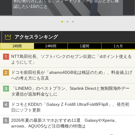
初心者の方におくる、スマートウォッチを選ぶときに確
認したい10のこと
●
●
●
アクセスランキング
1時間
24時間
1週間
1カ月
NTT島田社長、ソフトバンクのセブン出資に「dポイント使える
ようにして」
ドコモ前田社長が「ahamo40GB化は検証のため」、料金値上げ
への考え方にも言及
「LINEMO」のベストプラン、Starlink Directと無制限海外デー
タ通信が追加料金なしに
ドコモとKDDIの「Galaxy Z Fold8 Ultra/Fold8/Flip8」、発売初
日にソフト更新
2026年夏の最新スマホおすすめ11選 GalaxyやXperia、
arrows、AQUOSなど注目機種の特徴は