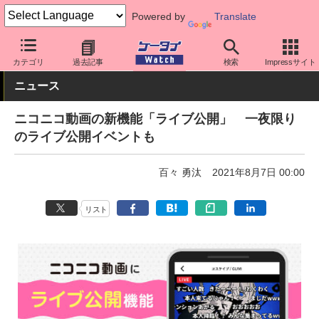
Powered by
Translate
ケータイ Watch
アプリ・サービス
動画・音楽・ゲーム
カテゴリ
過去記事
検索
Impressサイト
ニュース
ニコニコ動画の新機能「ライブ公開」 一夜限り
のライブ公開イベントも
百々 勇汰
2021年8月7日 00:00
リスト