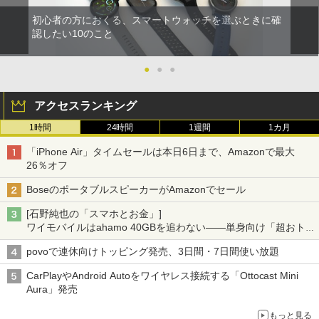
初心者の方におくる、スマートウォッチを選ぶときに確
認したい10のこと
●
●
●
アクセスランキング
1時間
24時間
1週間
1カ月
「iPhone Air」タイムセールは本日6日まで、Amazonで最大
26％オフ
BoseのポータブルスピーカーがAmazonでセール
[石野純也の「スマホとお金」]
ワイモバイルはahamo 40GBを追わない――単身向け「超おトク
割」の安さと1年限定の注意点
povoで連休向けトッピング発売、3日間・7日間使い放題
CarPlayやAndroid Autoをワイヤレス接続する「Ottocast Mini
Aura」発売
もっと見る