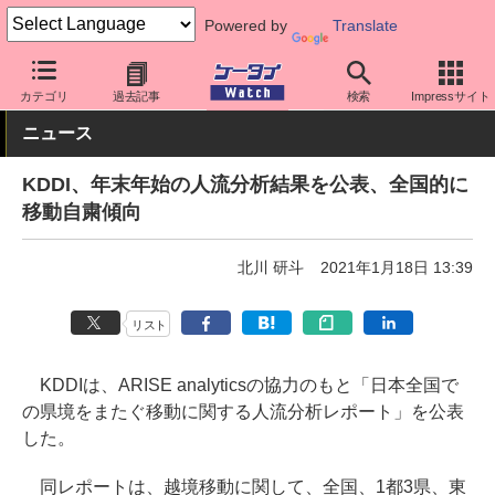
Powered by
Translate
ケータイ Watch
キャリア
au
その他
カテゴリ
過去記事
検索
Impressサイト
ニュース
KDDI、年末年始の人流分析結果を公表、全国的に
移動自粛傾向
北川 研斗
2021年1月18日 13:39
リスト
KDDIは、ARISE analyticsの協力のもと「日本全国で
の県境をまたぐ移動に関する人流分析レポート」を公表
した。
同レポートは、越境移動に関して、全国、1都3県、東