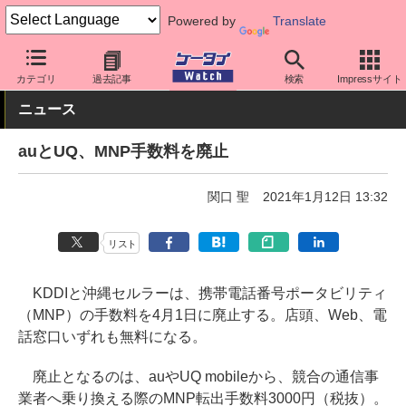
Powered by
Translate
ケータイ Watch
キャリア
au
サポート
カテゴリ
過去記事
検索
Impressサイト
ニュース
auとUQ、MNP手数料を廃止
関口 聖
2021年1月12日 13:32
リスト
KDDIと沖縄セルラーは、携帯電話番号ポータビリティ
（MNP）の手数料を4月1日に廃止する。店頭、Web、電
話窓口いずれも無料になる。
廃止となるのは、auやUQ mobileから、競合の通信事
業者へ乗り換える際のMNP転出手数料3000円（税抜）。