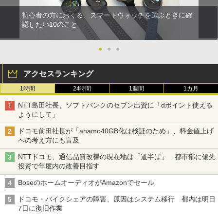
初心者の方におくる、スマートウォッチを選ぶときに確
認したい10のこと
●
●
●
アクセスランキング
1時間
24時間
1週間
1カ月
NTT島田社長、ソフトバンクのセブン出資に「dポイント使える
ようにして」
ドコモ前田社長が「ahamo40GB化は検証のため」、料金値上げ
への考え方にも言及
NTTドコモ、通信品質改善の現在地は「道半ば」 都市部に優先
投資で年度内の改善目指す
BoseのホームオーディオがAmazonでセール
ドコモ・バイクシェアの障害、原因はシステム移行 都内は明日
7日に復旧作業