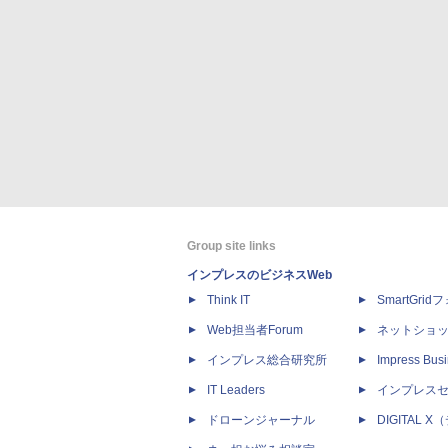
Group site links
インプレスのビジネスWeb
Think IT
SmartGri
Web担当者Forum
ネットショ
インプレス総合研究所
Impress Busi
IT Leaders
インプレス
ドローンジャーナル
DIGITAL