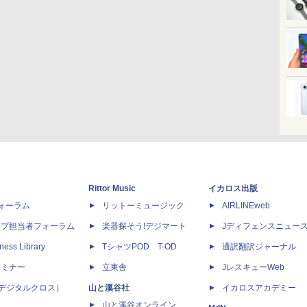
Rittor Music
イカロス出版
dフォーラム
リットーミュージック
AIRLINEweb
ップ担当者フォーラム
楽器探そう!デジマート
Jディフェンスニュー
ness Library
TシャツPOD T-OD
通訳翻訳ジャーナル
セミナー
立東舎
JレスキューWeb
 X（デジタルクロス）
山と溪谷社
イカロスアカデミー
山と溪谷オンライン