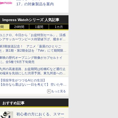
17」の対象製品を案内
Impress Watchシリーズ 人気記事
時間
24時間
1週間
1カ月
ユニクロ、今日から「お盆特別セール」。涼感
シアサッカーワンピース待望値下げ、撥水ギア
ショーツは1990円に
第3期放送記念！ アニメ「薬屋のひとりご
と」第1期・第2期全話を「TVer」にて期間限定
で順次無料配信開始
東映の歴代オープニング映像がカプセルトイ
に。全5種で8月下旬発売
九州の高速道路、お盆期間は松橋ICなど通行止
め端末を先頭にした渋滞予測。東九州道への迂
回は料金調整を実施
【現役学生がつづるAIとの生活】
【自分なら選ばない一日を考えて】 空いた午後
をチャッピーに捧げたら、思わぬ絶景に出会っ
もっと見る
た話
おすすめ記事
初心者の方におくる、スマー