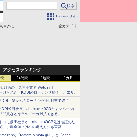
Impress サイト
全カテゴリ
M/MVNO
アクセスランキング
時間
24時間
1週間
1カ月
[石川温の「スマホ業界 Watch」]
告げられた「KDDIのローミング終了」、エリア
マップの落とし穴と楽天モバイルの課題
KDDI、楽天へのローミングを9月末で終了
KDDI松田社長、ahamoの40GBキャンペーンに
「品質などを含めて十分対抗できる」
ドコモ前田社長が「ahamo40GB化は検証のた
め」、料金値上げへの考え方にも言及
Amazonで「Motorola moto g06」と「edge