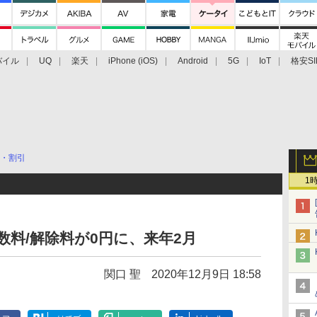
バイル
UQ
楽天
iPhone (iOS)
Android
5G
IoT
格安SI
アクセサリー
業界動向
法人向け
最新技術/その他
・割引
1
数料/解除料が0円に、来年2月
関口 聖
2020年12月9日 18:58