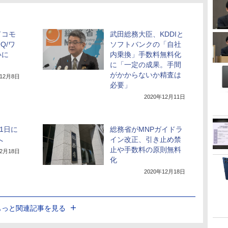
ドコモ
武田総務大臣、KDDIと
Q/ワ
ソフトバンクの「自社
いに
内乗換」手数料無料化
」
に「一定の成果。手間
がかからないか精査は
年12月8日
必要」
2020年12月11日
1日に
総務省がMNPガイドラ
へ
イン改正、引き止め禁
止や手数料の原則無料
12月18日
化
2020年12月18日
もっと関連記事を見る