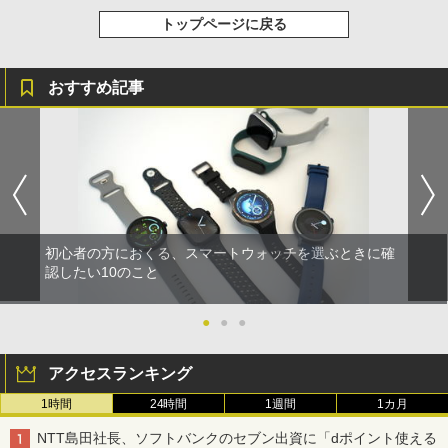
トップページに戻る
おすすめ記事
初心者の方におくる、スマートウォッチを選ぶときに確
認したい10のこと
●
●
●
アクセスランキング
1時間
24時間
1週間
1カ月
NTT島田社長、ソフトバンクのセブン出資に「dポイント使える