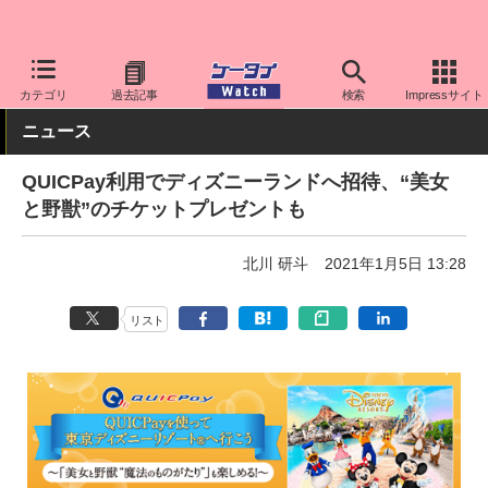
ケータイ Watch
アプリ・サービス
決済/金融
カテゴリ
過去記事
検索
Impressサイト
ニュース
QUICPay利用でディズニーランドへ招待、“美女
と野獣”のチケットプレゼントも
北川 研斗
2021年1月5日 13:28
リスト