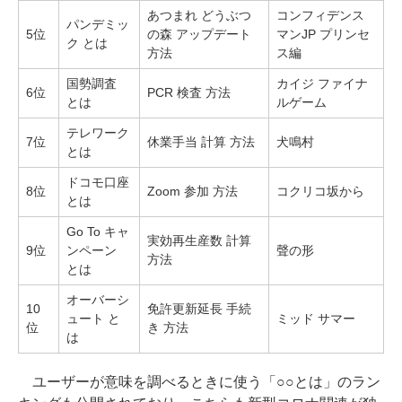
あつまれ どうぶつ
コンフィデンス
パンデミッ
5位
の森 アップデート
マンJP プリンセ
ク とは
方法
ス編
国勢調査
カイジ ファイナ
6位
PCR 検査 方法
とは
ルゲーム
テレワーク
7位
休業手当 計算 方法
犬鳴村
とは
ドコモ口座
8位
Zoom 参加 方法
コクリコ坂から
とは
Go To キャ
実効再生産数 計算
9位
ンペーン
聲の形
方法
とは
オーバーシ
10
免許更新延長 手続
ュート と
ミッド サマー
位
き 方法
は
ユーザーが意味を調べるときに使う「○○とは」のラン