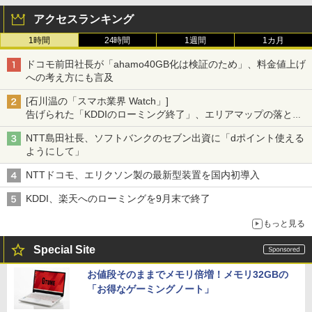
アクセスランキング
1時間
24時間
1週間
1カ月
ドコモ前田社長が「ahamo40GB化は検証のため」、料金値上げ
への考え方にも言及
[石川温の「スマホ業界 Watch」]
告げられた「KDDIのローミング終了」、エリアマップの落とし
穴と楽天モバイルの課題
NTT島田社長、ソフトバンクのセブン出資に「dポイント使える
ようにして」
NTTドコモ、エリクソン製の最新型装置を国内初導入
KDDI、楽天へのローミングを9月末で終了
もっと見る
Special Site
お値段そのままでメモリ倍増！メモリ32GBの
「お得なゲーミングノート」