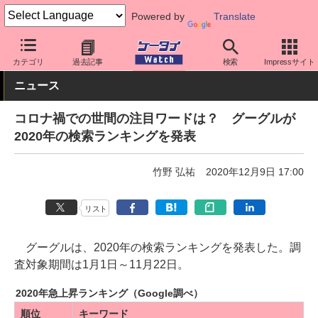
Powered by
Translate
ケータイ Watch
業界動向
調査
カテゴリ
過去記事
検索
Impressサイト
ニュース
コロナ禍での世間の注目ワードは？ グーグルが
2020年の検索ランキングを発表
竹野 弘祐
2020年12月9日 17:00
リスト
グーグルは、2020年の検索ランキングを発表した。調
査対象期間は1月1日～11月22日。
2020年急上昇ランキング（Google調べ）
順位
キーワード