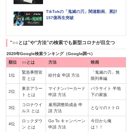
TikTokの「鬼滅の刃」関連動画、累計
157億再生突破
“○○とは”や“方法”の検索でも新型コロナが目立つ
2020年Google検索ランキング（Google調べ）
順位
○○とは
方法
映画
緊急事態宣
「鬼滅の刃」無
1位
給付金 申請 方法
言 とは
限列車編
東京アラー
マイナンバーカード
パラサイト 半地
2位
ト とは
申請 方法
下の家族
コロナウイ
雇用調整助成金 申
3位
となりのトトロ
ルス とは
請 方法
ロックダウ
Go To キャンペーン
今日から俺
4位
ン とは
申請 方法
は！！