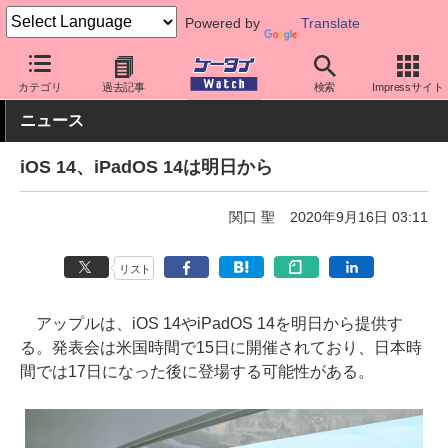
Powered by
Translate
ケータイ Watch
OS
iPhone (iOS)
iOS
カテゴリ
過去記事
検索
Impressサイト
ニュース
iOS 14、iPadOS 14は明日から
関口 聖
2020年9月16日 03:11
リスト
アップルは、iOS 14やiPadOS 14を明日から提供す
る。発表会は米国時間で15日に開催されており、日本時
間では17日になった後に登場する可能性がある。