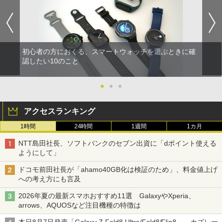
初心者の方におくる、スマートウォッチを選ぶときに確
認したい10のこと
●
●
●
アクセスランキング
1時間
24時間
1週間
1カ月
NTT島田社長、ソフトバンクのセブン出資に「dポイント使える
ようにして」
ドコモ前田社長が「ahamo40GB化は検証のため」、料金値上げ
への考え方にも言及
2026年夏の最新スマホおすすめ11選 GalaxyやXperia、
arrows、AQUOSなど注目機種の特徴は
本日8月7日発売「Galaxy Z Fold8 Ultra/Fold8/Flip8」、カズレー